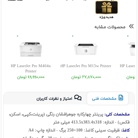
محصولات مشابه
HP LaserJet Pro M404n
HP LaserJet Pro M15w Printer
HP LaserJ
Printer
P
٢٧,٨٧٠,٠٠٠ تومان
٤٩,٩٩٠,٠٠٠ تومان
مشخصات فنی
امتیاز و نظرات کاربران
پرینتر چهارکاره جوهرافشان رنگی (پرینت،کپی، اسکن،
مشخصات کلی:
فکس) - اندازه:
413.5x383.4x318
میلی متر
ظرفیت سینی کاغذ: 100+250 برگ - اندازه چاپ: A4
کاغذ: