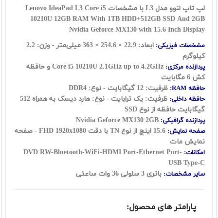
لپ تاپ لنوو مدل L3 با مشخصات Lenovo IdeaPad L3 Core i5
10210U 12GB RAM With 1TB HDD+512GB SSD And 2GB
Nvidia Geforce MX130 with 15.6 Inch Display
ابعاد: 22.9 × 254.6 × 363 میلی‌متر - وزن: 2.2
مشخصات فیزیکی:
کیلوگرم
Core i5 10210U 2.1GHz up to 4.2GHz و حافظه
پردازنده مرکزی:
کش 6 مگابایت
ظرفیت: 12 گیگابایت - نوع: DDR4
حافظه RAM:
ظرفیت: یک ترابایت - نوع: هارد دیسک به همراه 512
حافظه داخلی:
گیگابایت حافظه از نوع SSD
Nvidia Geforce MX130 2GB
پردازنده گرافیکی:
15.6 اینچ از نوع TN با دقت FHD 1920x1080 - صفحه
صفحه نمایش:
نمایش مات
DVD RW-Bluetooth-WiFi-HDMI Port-Ethernet Port-
امکانات:
USB Type-C
باتری 3 سلولی 36 وات ساعتی
سایر مشخصات:
پارامتر های محصول: