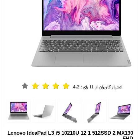
4.2
امتیاز کاربران از
11
رای:
Lenovo IdeaPad L3 i5 10210U 12 1 512SSD 2 MX130
FHD