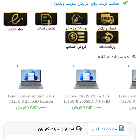
هشت ترفند برای افزایش سرعت ویندوز ۱۰
محصولات مشابه
Lenovo IdeaPad Slim 3 R3
Lenovo IdeaPad Slim 3 i3
Lenovo Ide
7320U 8 256SSD Radeon
1315U 8 256SSD INT FHD
7320U 8 5
FHD
٧٧,١٣٠,٠٠٠ تومان
٧٧,٩٣٠,٠٠٠ تومان
مشخصات فنی
امتیاز و نظرات کاربران