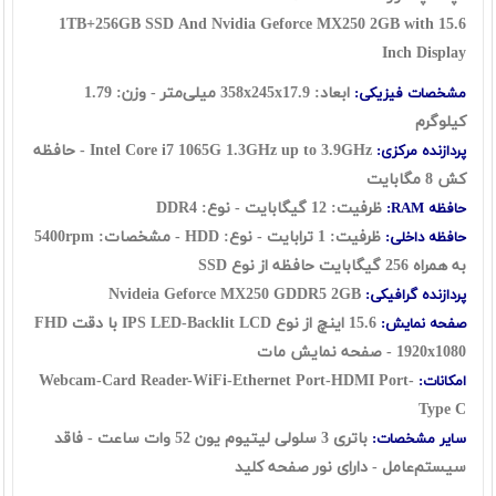
1TB+256GB SSD And Nvidia Geforce MX250 2GB with 15.6
Inch Display
ابعاد: 358x245x17.9 میلی‌متر - وزن: 1.79
مشخصات فیزیکی:
کیلوگرم
Intel Core i7 1065G 1.3GHz up to 3.9GHz - حافظه
پردازنده مرکزی:
کش 8 مگابایت
ظرفیت: 12 گيگابايت - نوع: DDR4
حافظه RAM:
ظرفیت: 1 ترابايت - نوع: HDD - مشخصات: 5400rpm
حافظه داخلی:
به همراه 256 گیگابایت حافظه از نوع SSD
Nvideia Geforce MX250 GDDR5 2GB
پردازنده گرافیکی:
15.6 اينچ از نوع IPS LED-Backlit LCD با دقت FHD
صفحه نمایش:
1920x1080 - صفحه نمایش مات
Webcam-Card Reader-WiFi-Ethernet Port-HDMI Port-
امکانات:
Type C
باتری 3 سلولی لیتیوم یون 52 وات ساعت - فاقد
سایر مشخصات:
سيستم‌عامل - دارای
نور صفحه کلید