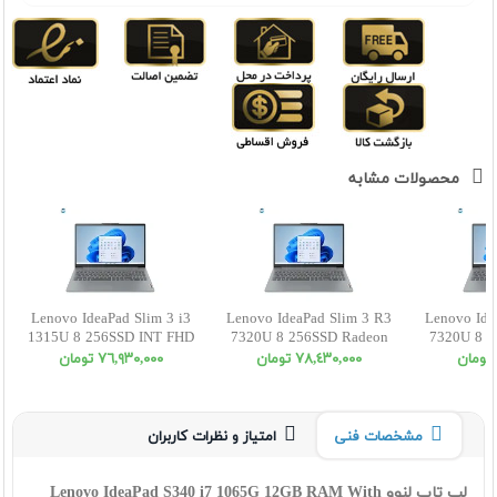
محصولات مشابه
Lenovo IdeaPad Slim 3 i3
Lenovo IdeaPad Slim 3 R3
Lenovo Ide
1315U 8 256SSD INT FHD
7320U 8 256SSD Radeon
7320U 8 5
FHD
٧٨,٤٣٠,٠٠٠ تومان
٧٦,٩٣٠,٠٠٠ تومان
مشخصات فنی
امتیاز و نظرات کاربران
لپ تاپ لنوو Lenovo IdeaPad S340 i7 1065G 12GB RAM With