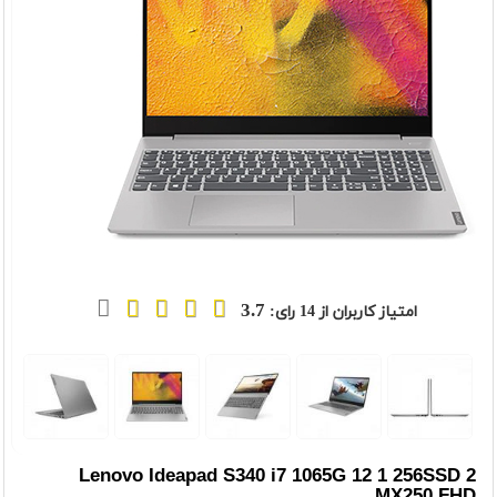
3.7
امتیاز کاربران از
14
رای:
t
Previou
Lenovo Ideapad S340 i7 1065G 12 1 256SSD 2
MX250 FHD