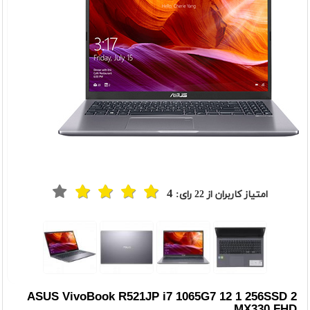
4
امتیاز کاربران از
22
رای:
ASUS VivoBook R521JP i7 1065G7 12 1 256SSD 2
MX330 FHD