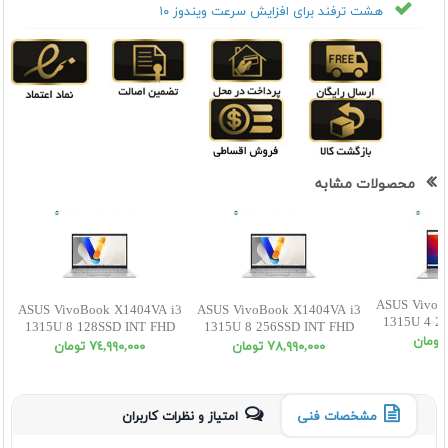
هشت ترفند برای افزایش سرعت ویندوز ۱۰
محصولات مشابه
ASUS VivoB
ASUS VivoBook X1404VA i3
ASUS VivoBook X1404VA i3
1315U 4 2
1315U 8 128SSD INT FHD
1315U 8 256SSD INT FHD
٧٨,٩٩٠,٠٠٠ تومان
٧٤,٩٩٠,٠٠٠ تومان
مشخصات فنی
امتیاز و نظرات کاربران