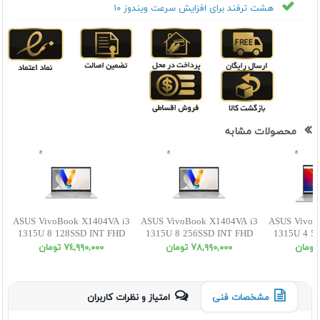
هشت ترفند برای افزایش سرعت ویندوز ۱۰
محصولات مشابه
ASUS VivoBook X1404VA i3
ASUS VivoBook X1404VA i3
ASUS VivoB
1315U 8 128SSD INT FHD
1315U 8 256SSD INT FHD
1315U 4 5
٧٨,٩٩٠,٠٠٠ تومان
٧٤,٩٩٠,٠٠٠ تومان
مشخصات فنی
امتیاز و نظرات کاربران