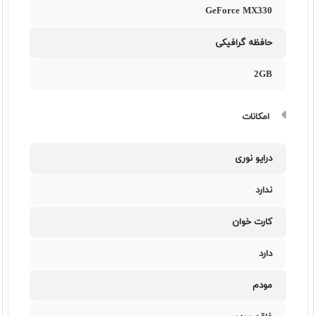
GeForce MX330
حافظه گرافیکی
2GB
امکانات
درایو نوری
ندارد
کارت خوان
دارد
مودم