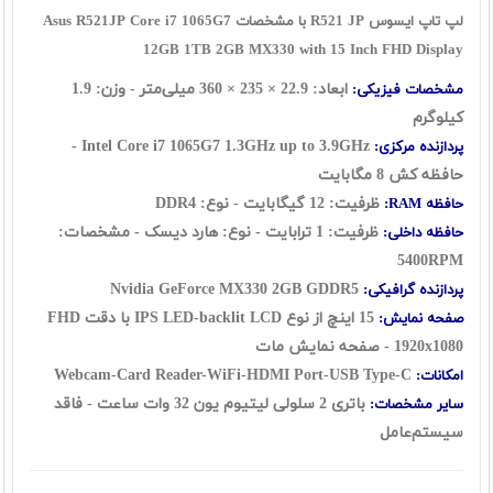
لپ تاپ ایسوس R521 JP با مشخصات Asus R521JP Core i7 1065G7
12GB 1TB 2GB MX330 with 15 Inch FHD Display
ابعاد: 22.9 × 235 × 360 میلی‌متر - وزن: 1.9
مشخصات فیزیکی:
کیلوگرم
Intel Core i7 1065G7 1.3GHz up to 3.9GHz -
پردازنده مرکزی:
حافظه کش 8 مگابایت
ظرفیت: 12 گيگابايت - نوع: DDR4
حافظه RAM:
ظرفیت: 1 ترابايت - نوع: هارد ديسک - مشخصات:
حافظه داخلی:
5400RPM
Nvidia GeForce MX330 2GB GDDR5
پردازنده گرافیکی:
15 اينچ از نوع IPS LED-backlit LCD با دقت FHD
صفحه نمایش:
1920x1080 - صفحه نمایش مات
Webcam-Card Reader-WiFi-HDMI Port-USB Type-C
امکانات:
باتری 2 سلولی لیتیوم یون 32 وات ساعت - فاقد
سایر مشخصات:
سيستم‌عامل