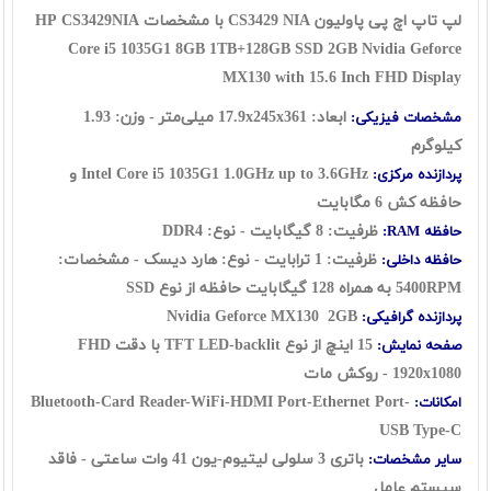
لپ تاپ اچ پی پاولیون CS3429 NIA با مشخصات HP CS3429NIA
Core i5 1035G1 8GB 1TB+128GB SSD 2GB Nvidia Geforce
MX130 with 15.6 Inch FHD Display
ابعاد: 17.9x245x361 میلی‌متر - وزن: 1.93
مشخصات فیزیکی:
کیلوگرم
Intel Core i5
1035G1
1.0GHz up to 3.6GHz و
پردازنده مرکزی:
حافظه کش 6 مگابایت
ظرفیت: 8 گیگابایت - نوع: DDR4
حافظه RAM:
ظرفیت: 1 ترابایت - نوع: هارد دیسک - مشخصات:
حافظه داخلی:
5400RPM به همراه 128 گیگابایت حافظه از نوع SSD
Nvidia Geforce MX130 2GB
پردازنده گرافیکی:
15 اینچ از نوع TFT LED-backlit با دقت FHD
صفحه نمایش:
1920x1080 - روکش مات
Bluetooth-Card Reader-WiFi-HDMI Port-Ethernet Port-
امکانات:
USB Type-C
باتری 3 سلولی لیتیوم-یون 41 وات ساعتی - فاقد
سایر مشخصات:
سیستم عامل