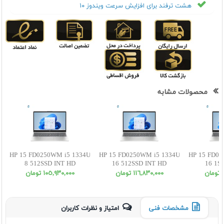
هشت ترفند برای افزایش سرعت ویندوز ۱۰
محصولات مشابه
HP 15 FD0250WM i5 1334U
HP 15 FD0250WM i5 1334U
HP 15 FD02
8 512SSD INT HD
16 512SSD INT HD
16 1S
ن
١١٦,٨٣٠,٠٠٠ تومان
١٠٥,٩٣٠,٠٠٠ تومان
مشخصات فنی
امتیاز و نظرات کاربران