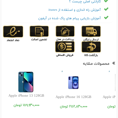
گارانتی اصلی چیست ؟
آموزش راه اندازی و استفاده از itunes
آموزش بازیابی ‍پیام های پاک شده در آیفون
محصولات مشابه
Apple iPhone 13 128GB
Apple iPhone 16 128GB
Apple iPh
١٥٩,٩٣٠,٠٠٠ تومان
ن
٢٥٢,٨٣٠,٠٠٠ تومان