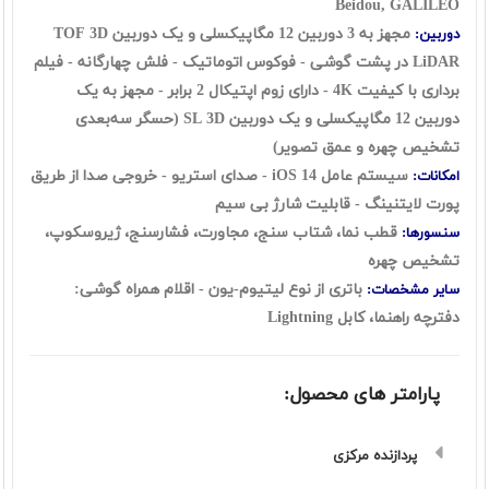
Beidou, GALILEO
مجهز به 3 دوربین 12 مگاپیکسلی و یک دوربین TOF 3D
دوربین:
LiDAR در پشت گوشی
- فوکوس اتوماتیک - فلش چهارگانه - فیلم
برداری با کیفیت 4K - دارای زوم اپتیکال 2 برابر -
مجهز به یک
دوربین 12 مگاپیکسلی و یک دوربین SL 3D (حسگر سه‌بعدی
تشخیص چهره و عمق تصویر)
سیستم عامل iOS 14 - صدای استریو - خروجی صدا از طریق
امکانات:
پورت لایتنینگ - قابلیت شارژ بی سیم
قطب نما، شتاب سنج، مجاورت، فشارسنج، ژیروسکوپ،
سنسورها:
تشخیص چهره
باتری از نوع لیتیوم-یون - اقلام همراه گوشی:
سایر مشخصات:
دفترچه‌ راهنما، کابل Lightning
پارامتر های محصول:
پردازنده مرکزی