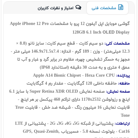
مشخصات فنی
امتیاز و نظرات کاربران
گوشی موبایل اپل آیفون 12 پرو با مشخصات Apple iPhone 12 Pro
128GB 6.1 Inch
OLED
Display
دو سیم کارت - قطع سیم کارت: سایز نانو (8.8 ×
مشخصات کلی:
12.3 میلی‌متر) - وزن : 189 گرم - اندازه: 146.9x71.5x7.4 میلی متر -
مجهز به حسگر تشخیص چهره، مقاوم در برابر گرد و غبار و آب تا
عمق 4 متری و به مدت 30 دقیقه (استاندارد IP68)
A14 Bionic
Chipset - Hexa Core CPU
Apple
پردازنده:
حافظه‌ داخلی 128 گیگابایت - مقدار رم 4 گیگابایت
حافظه:
صفحه نمایش
Super Retina XDR OLED
با سایز 6.1
صفحه نمایش:
اینچ و رزولوشن 1170x2532 دارای تراکم 460 پیکسل بر هر اینچ -
قابلیت نمایش 16 میلیون رنگ - شیشه ضد خش - قابلیت True
Tone
پشتیبانی از شبکه 2G ،3G ،4G ،5G - پشتیبانی از LTE
ارتباطات:
Cat16 - بلوتوث نسخه 5.0 - مسیریاب GPS, Quasi-Zenith,