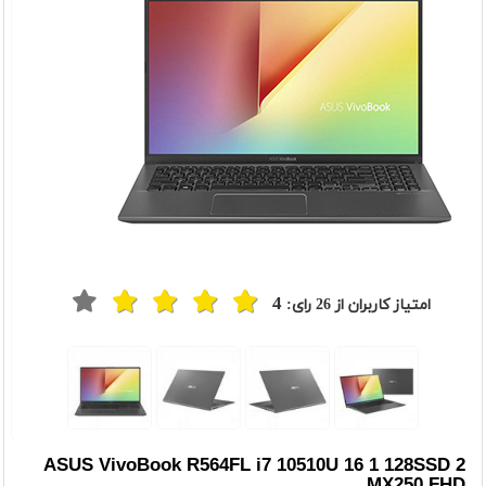
4
امتیاز کاربران از
26
رای:
ASUS VivoBook R564FL i7 10510U 16 1 128SSD 2
MX250 FHD