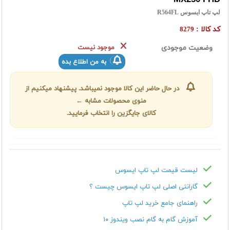
لپ تاپ ایسوس R564FL
کد کالا :
8279
وضعیت موجودی
موجود نیست
به من اطلاع بده
در حال حاضر این کالا موجود نمیباشد. پیشنهاد میکنیم از
منوی محصولات مشابه ←
کالای جایگزین را انتخاب فرمایید.
لیست قیمت لپ تاپ ایسوس
گارانتی اصلی لپ تاپ ایسوس چیست ؟
راهنمای جامع خرید لپ تاپ
آموزش گام به گام نصب ویندوز ۱۰