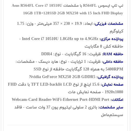
لپ تاپ ایسوس R564FL با مشخصات Asus R564FL Core i7 10510U
16GB 1TB+128SSD 2GB MX250 with 15 Inch FHD Display
ابعاد: 19.9 × 230 × 357 میلی‌متر - وزن: 1.75
مشخصات فیزیکی:
کیلوگرم
Intel Core i7 10510U 1.8GHz up to 4.9GHz -
پردازنده مرکزی:
حافظه کش 8 مگابایت
ظرفیت: 16 گيگابايت - نوع: DDR4
حافظه RAM:
ظرفیت: 1 ترابايت - نوع: هارد ديسک - مشخصات:
حافظه داخلی:
5400RPM به همراه 128 گیگابایت حافظه از نوع SSD
Nvidia GeForce MX250 2GB GDDR5
پردازنده گرافیکی:
15.6 اينچ از نوع TFT LED-backlit LCD با دقت FHD
صفحه نمایش:
1920x1080 - صفحه نمایش مات
Webcam-Card Reader-WiFi-Ethernet Port-HDMI Port
امکانات:
باتری 2 سلولی لیتیوم یون 37 وات ساعت - فاقد
سایر مشخصات:
سيستم‌عامل