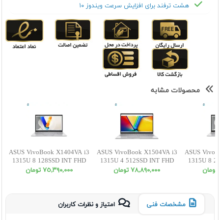
هشت ترفند برای افزایش سرعت ویندوز ۱۰
محصولات مشابه
ASUS VivoBook X1404VA i3
ASUS VivoBook X1504VA i3
ASUS VivoB
1315U 8 128SSD INT FHD
1315U 4 512SSD INT FHD
1315U 8 2
٧٨,٨٩٠,٠٠٠ تومان
٧٥,٣٩٠,٠٠٠ تومان
مشخصات فنی
امتیاز و نظرات کاربران