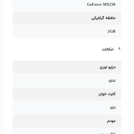
GeForce MX250
حافظه گرافیکی
2GB
امکانات
درایو نوری
ندارد
کارت خوان
دارد
مودم