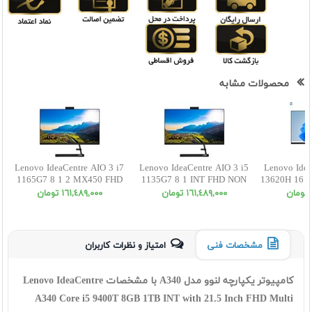
محصولات مشابه
Lenovo IdeaCentre AIO 3 i7
Lenovo IdeaCentre AIO 3 i5
Lenovo Idea
1165G7 8 1 2 MX450 FHD
1135G7 8 1 INT FHD NON
13620H 16 
NON TOUCH 27
TOUCH 22
FHD NO
١٦١,٤٨٩,٠٠٠ تومان
١٦١,٤٨٩,٠٠٠ تومان
مشخصات فنی
امتیاز و نظرات کاربران
کامپیوتر یکپارچه لنوو مدل A340 با مشخصات Lenovo IdeaCentre
A340 Core i5 9400T 8GB 1TB INT with 21.5 Inch FHD Multi