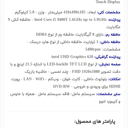
Touch Display
ابعاد: 418x490x185 میلی‌متر - وزن : 5.8 کیلوگرم
مشخصات کلی:
Intel Core i5 9400T 1.6GHz up to 3.9GHz - حافظه کش 9
پردازنده:
مگابایت
دارای 8 گيگابايت حافظه رم از نوع DDR4
حافظه رم:
1 ترابایت حافظه داخلی از نوع هارد دیسک -
حافظه داخلی:
مشخصات: 5400rpm
intel UHD Graphics 620
پردازنده گرافیکی:
از نوع LED-backlit TFT LCD با اندازه 21.5 اینچ و با
صفحه نمایش:
دقت تصویر FHD 1920x1080 - چند لمسی - حاشیه باریک
بلوتوث داخلی - کارت خوان - وب‌کم - LAN - WiFi - پورت
امکانات:
HDMI برای ورودی و خروجی - DVD-RW
سیستم عامل: فاقد سیستم عامل - همراه با ماوس
سایر مشخصات:
و کیبورد لنوو
پارامتر های محصول: