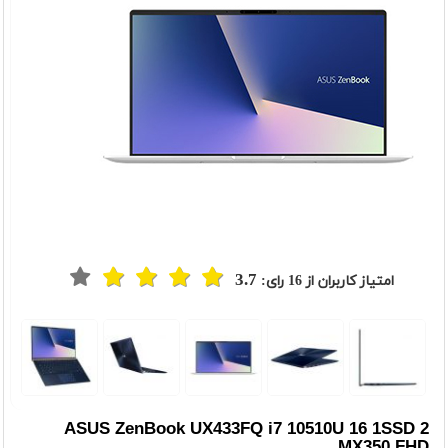
3.7
امتیاز کاربران از
16
رای:
t
Previou
ASUS ZenBook UX433FQ i7 10510U 16 1SSD 2
MX350 FHD