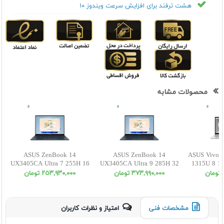
هشت ترفند برای افزایش سرعت ویندوز ۱۰
محصولات مشابه
ASUS ZenBook 14
ASUS ZenBook 14
ASUS VivoB
UX3405CA Ultra 7 255H 16
UX3405CA Ultra 9 285H 32
1315U 8 1
512SSD INT WUXGA OLED
1SSD INT WUXGA OLED
٣٧٣,٩٩٠,٠٠٠ تومان
٢٥٣,٩٣٠,٠٠٠ تومان
Touch
مشخصات فنی
امتیاز و نظرات کاربران