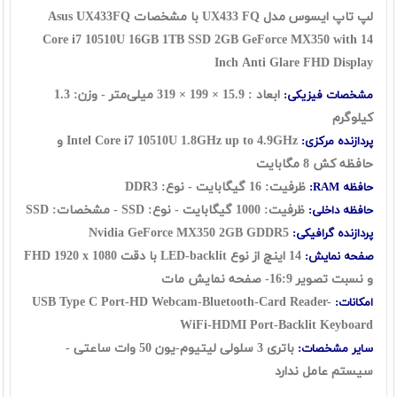
لپ تاپ ایسوس مدل UX433 FQ با مشخصات Asus UX433FQ
Core i7 10510U 16GB 1TB SSD 2GB GeForce MX350 with 14
Inch Anti Glare FHD Display
ابعاد : 15.9 × 199 × 319 میلی‌متر - وزن: 1.3
مشخصات فیزیکی:
کیلوگرم
Intel Core i7 10510U 1.8GHz up to 4.9GHz و
پردازنده مرکزی:
حافظه کش 8 مگابایت
ظرفیت: 16 گیگابایت - نوع: DDR3
حافظه RAM:
ظرفیت: 1000 گیگابایت - نوع: SSD - مشخصات: SSD
حافظه داخلی:
Nvidia GeForce MX350 2GB GDDR5
پردازنده گرافیکی:
14 اینچ از نوع LED-backlit با دقت FHD
1920 x 1080
صفحه نمایش:
و نسبت تصویر 16:9- صفحه نمایش مات
USB Type C Port-HD Webcam-Bluetooth-Card Reader-
امکانات:
WiFi-HDMI Port-Backlit Keyboard
باتری 3 سلولی لیتیوم-یون 50 وات ساعتی -
سایر مشخصات:
سیستم عامل ندارد