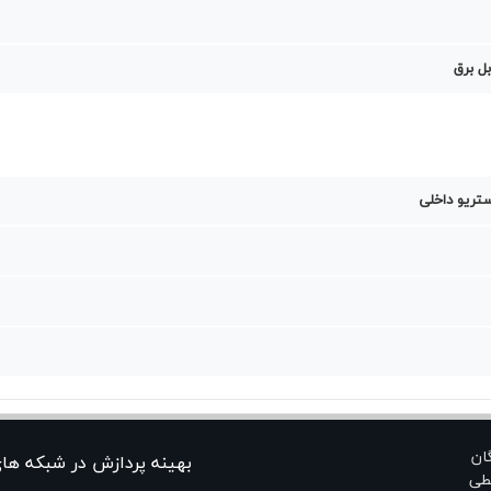
بل برق
ستریو داخلی
گان
بهينه پردازش در شبکه ها
طی