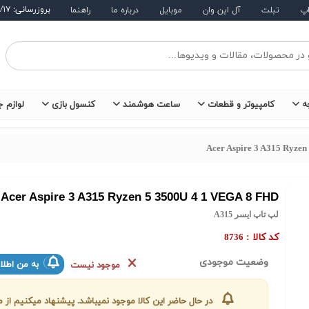
بروزرسانی: ۱۴۰۵/۵/۱۷
اپ
تبلت
آل این وان
موبایل
درباره ما
راهنما
ه
کامپیوتر و قطعات
ساعت هوشمند
کنسول بازی
لوازم ج
Acer Aspire 3 A315 Ryze
Acer Aspire 3 A315 Ryzen 5 3500U 4 1 VEGA 8 FHD
لپ تاپ ایسر A315
کد کالا :
8736
وضعیت موجودی
به من اطلا
موجود نیست
در حال حاضر این کالا موجود نمیباشد. پیشنهاد میکنیم ا