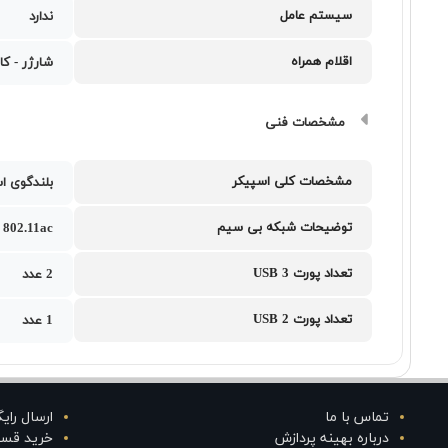
سیستم عامل
ندارد
اقلام همراه
شارژر - کا
مشخصات فنی
مشخصات کلی اسپیکر
بلندگوی ا
توضیحات شبکه بی سیم
802.11ac
تعداد پورت USB 3
2 عدد
تعداد پورت USB 2
1 عدد
تماس با ما
ارسال رای
درباره بهینه پردازش
خرید قس