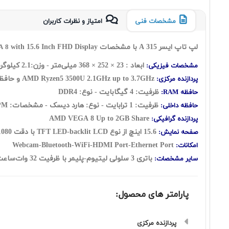
مشخصات فنی
امتیاز و نظرات کاربران
لپ تاپ ایسر A 315 با مشخصات Acer Aspire 3 A315
with 15.6 Inch FHD Display
A 8
ابعاد : 23 × 252 × 368 میلی‌متر - وزن:2.1 کیلوگرم
مشخصات فیزیکی:
2.1GHz up to 3.7GHz و حافظه کش 4 مگابایت
AMD Ryzen5 3500U
پردازنده مرکزی:
ظرفیت: 4 گیگابایت - نوع: DDR4
حافظه RAM:
ظرفیت: 1 ترابایت - نوع: هارد دیسک - مشخصات: 5400RPM
حافظه داخلی:
AMD VEGA 8 Up to 2GB Share
پردازنده گرافیکی:
15.6 اینچ از نوع TFT LED-backlit LCD با دقت FHD 1920X1080 و نسبت تصویر 16:9
صفحه نمایش:
Webcam-Bluetooth-WiFi-HDMI Port-Ethernet Port
امکانات:
باتری 3 سلولی لیتیوم-پلیمر
با ظرفیت 32 وات‌ساعت
سایر مشخصات:
پارامتر های محصول:
پردازنده مرکزی