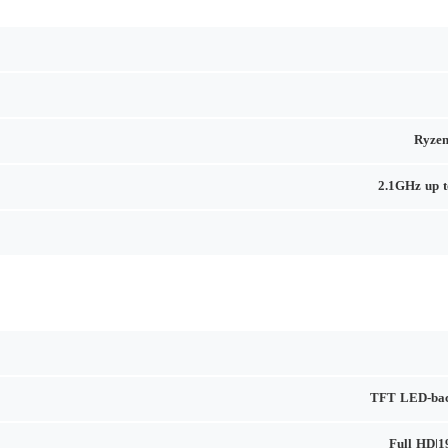
Ryzen
2.1GHz up 
TFT LED-bac
Full HD|