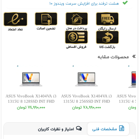
هشت ترفند برای افزایش سرعت ویندوز ۱۰
محصولات مشابه
ASUS VivoBook X1404VA i3
ASUS VivoBook X1404VA i3
ASUS VivoB
1315U 8 128SSD INT FHD
1315U 8 256SSD INT FHD
1315U 4 5
٧٨,٩٩٠,٠٠٠ تومان
٧٤,٩٩٠,٠٠٠ تومان
مشخصات فنی
امتیاز و نظرات کاربران