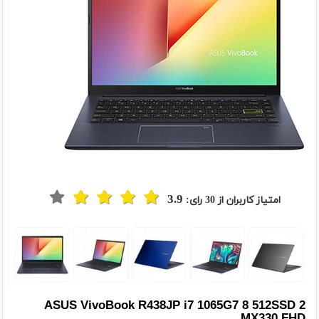
3.9
امتیاز کاربران از
30
رای:
t
Previou
ASUS VivoBook R438JP i7 1065G7 8 512SSD 2
MX330 FHD