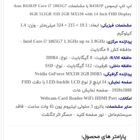
لپ تاپ ایسوس R438JP با مشخصات Asus R438JP Core i7 1065G7
8GB 512GB SSD 2GB MX330 with 14 Inch FHD Display
ابعاد: 19.1 × 215 × 324 میلی‌متر - وزن: 1.4
مشخصات فیزیکی:
کیلوگرم
Intel Core i7 1065G7 1.3GHz up to 3.9GHz -
پردازنده مرکزی:
حافظه کش 8 مگابایت
ظرفیت: 8 گيگابايت - نوع: DDR4
حافظه RAM:
ظرفیت: 512 گیگابایت - نوع: SSD
حافظه داخلی:
Nvidia GeForce MX330 2GB DDR5
پردازنده گرافیکی:
14 اينچ از نوع LED-backlit LCD با دقت FHD
صفحه نمایش:
1920x1080 - صفحه نمایش مات
Webcam-Card Reader-WiFi-HDMI Port
امکانات:
باتری 3 سلولی لیتیوم یون 42 وات ساعت - فاقد
سایر مشخصات:
سيستم‌عامل -
نور صفحه کلید - حسگر اثر انگشت
پارامتر های محصول: