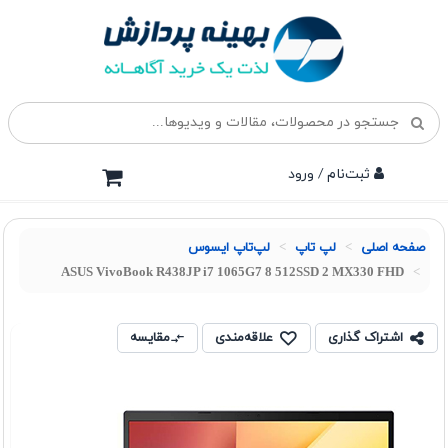
ثبت‌نام / ورود
صفحه اصلی
لپ تاپ
لپ‌تاپ ایسوس
ASUS VivoBook R438JP i7 1065G7 8 512SSD 2 MX330 FHD
اشتراک گذاری
علاقه‌مندی
مقایسه