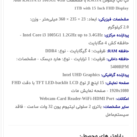
لپ تاپ ایسوس R565JA با مشخصات Asus R565JA i3 1005G1 4GB
1TB with 15 Inch FHD Display
ابعاد: 23 × 235 × 360 میلی‌متر - وزن:
مشخصات فیزیکی:
2.0 کیلوگرم
1.2GHz up to 3.4GHz -
Core i3 1005G1
Intel
پردازنده مرکزی:
حافظه کش 4 مگابایت
ظرفیت: 4 گيگابايت - نوع: DDR4
حافظه RAM:
ظرفیت: 1 ترابايت - نوع: هارد ديسک - مشخصات:
حافظه داخلی:
5400RPM
Intel UHD Graphics
پردازنده گرافیکی:
15 اينچ از نوع TFT LED-backlit LCD با دقت FHD
صفحه نمایش:
1920x1080 - صفحه نمایش مات
Webcam-Card Reader-WiFi-HDMI Port
امکانات:
باتری 2 سلولی لیتیوم یون 32 وات ساعت - فاقد
سایر مشخصات:
سيستم‌عامل
پارامتر های محصول: