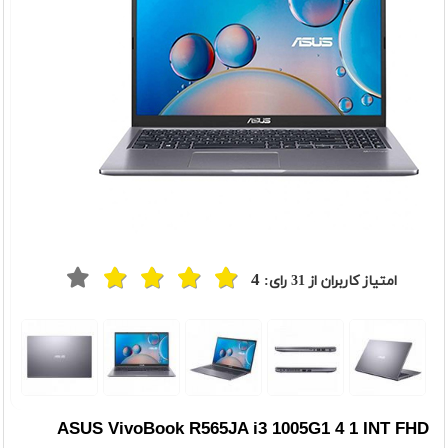
4
امتیاز کاربران از
31
رای:
ASUS VivoBook R565JA i3 1005G1 4 1 INT FHD