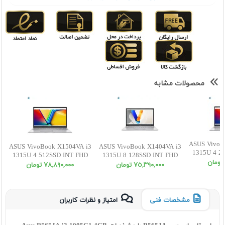
محصولات مشابه
ASUS VivoB
ASUS VivoBook X1504VA i3
ASUS VivoBook X1404VA i3
1315U 4 2
1315U 4 512SSD INT FHD
1315U 8 128SSD INT FHD
٧٥,٣٩٠,٠٠٠ تومان
٧٨,٨٩٠,٠٠٠ تومان
مشخصات فنی
امتیاز و نظرات کاربران