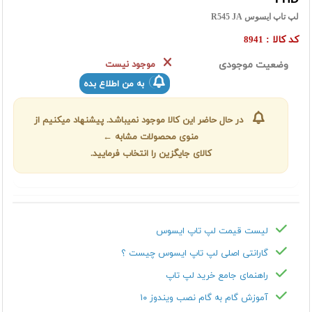
لپ تاپ ایسوس R545 JA
کد کالا :
8941
وضعیت موجودی
موجود نیست
به من اطلاع بده
در حال حاضر این کالا موجود نمیباشد. پیشنهاد میکنیم از
منوی محصولات مشابه ←
کالای جایگزین را انتخاب فرمایید.
لیست قیمت لپ تاپ ایسوس
گارانتی اصلی لپ تاپ ایسوس چیست ؟
راهنمای جامع خرید لپ تاپ
آموزش گام به گام نصب ویندوز ۱۰