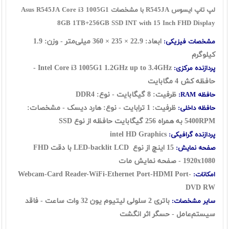
لپ تاپ ایسوس R545JA با مشخصات Asus R545JA Core i3 1005G1
8GB 1TB+256GB SSD INT with 15 Inch FHD Display
ابعاد: 22.9 × 235 × 360 میلی‌متر - وزن: 1.9
مشخصات فیزیکی:
کیلوگرم
Intel Core i3 1005G1 1.2GHz up to 3.4GHz -
پردازنده مرکزی:
حافظه کش 4 مگابایت
ظرفیت: 8 گيگابايت - نوع: DDR4
حافظه RAM:
ظرفیت: 1 ترابايت - نوع: هارد ديسک - مشخصات:
حافظه داخلی:
5400RPM به همراه 256 گیگابایت حافظه از نوع SSD
intel HD Graphics
پردازنده گرافیکی:
15 اينچ از نوع LED-backlit LCD با دقت FHD
صفحه نمایش:
1920x1080 - صفحه نمایش مات
Webcam-Card Reader-WiFi-Ethernet Port-HDMI Port-
امکانات:
DVD RW
باتری 2 سلولی لیتیوم یون 32 وات ساعت - فاقد
سایر مشخصات:
سيستم‌عامل - حسگر اثر انگشت