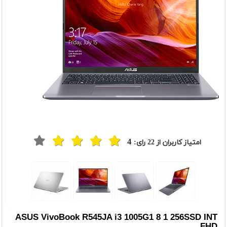
4
امتیاز کاربران از
22
رای:
ASUS VivoBook R545JA i3 1005G1 8 1 256SSD INT
FHD