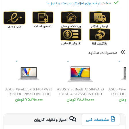
هشت ترفند برای افزایش سرعت ویندوز ۱۰
محصولات مشابه
ASUS VivoBook X1404VA i3
ASUS VivoBook X1504VA i3
ASUS VivoB
1315U 8 128SSD INT FHD
1315U 4 512SSD INT FHD
1315U 8 2
٧٨,٨٩٠,٠٠٠ تومان
٧٥,٣٩٠,٠٠٠ تومان
مشخصات فنی
امتیاز و نظرات کاربران