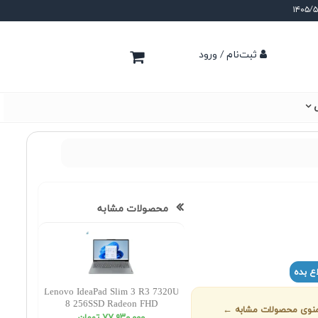
ثبت‌نام / ورود
ی
محصولات مشابه
ع بده
Lenovo IdeaPad Slim 3 R3 7320U
8 256SSD Radeon FHD
ز منوی محصولات مشابه ←