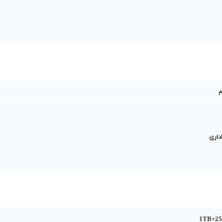
داری
1TB+25