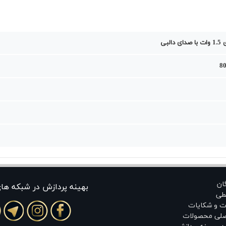
البی
80
گان
بهينه پردازش در شبکه ها
طی
ت و شکایات
اصلی محصولات