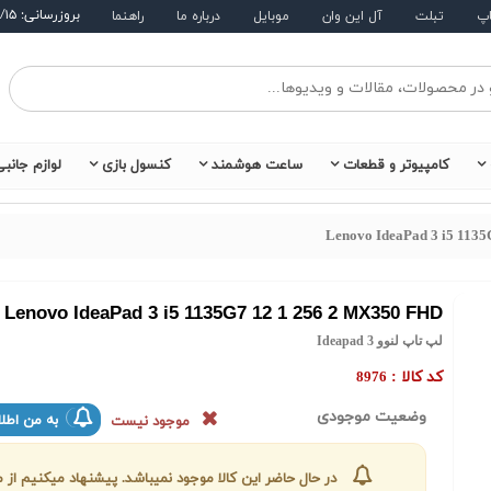
بروزرسانی: ۱۴۰۵/۵/۱۵
اپ
تبلت
آل این وان
موبایل
درباره ما
راهنما
کامپیوتر و قطعات
ساعت هوشمند
کنسول بازی
لوازم جانب
Lenovo IdeaPad 3 i5 113
Lenovo IdeaPad 3 i5 1135G7 12 1 256 2 MX350 FHD
لپ تاپ لنوو Ideapad 3
کد کالا :
8976
وضعیت موجودی
به من اطلا
موجود نیست
در حال حاضر این کالا موجود نمیباشد. پیشنهاد میکنیم ا