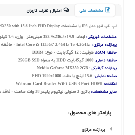
مشخصات فنی
امتیاز و نظرات کاربران
لپ تاپ لنوو مدل IP3 با مشخصات Lenovo IdeaPad 3 Intel Core i5 1135G7 12GB 1TB HDD 256GB SSD 2GB MX350 with 15.6 Inch FHD Display
ابعاد:
352.9x236.5x19.9
میلی‌متر - وزن: 1.6 کیلوگرم
مشخصات فیزیکی:
2.4GHz To 4.2GHz
Intel Core i5 1135G7
- حافظه کش 8 
پردازنده مرکزی:
ظرفیت: 12 گيگابايت - نوع: DDR4
حافظه RAM:
1000 گیگابایت HDD به همراه 256GB SSD
حافظه داخلی:
Nvidia Geforce MX350 2GB
پردازنده گرافیکی:
15.6 اينچ با دقت FHD 1920x1080
صفحه نمایش:
Webcam-Card Reader-WiFi-USB 3 Port-HDMI
امکانات:
باتری 2 سلولی لیتیوم پلیمر 38 وات ساعت - فاقد سيستم‌عامل
سایر مشخصات:
پارامتر های محصول:
پردازنده مرکزی