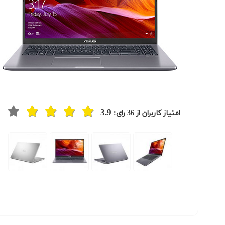
3.9
امتیاز کاربران از
36
رای: