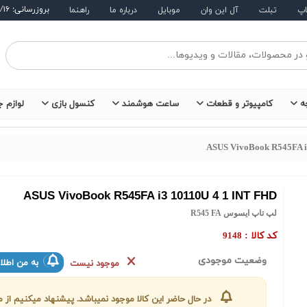
بروزرسانی: ۱۴۰۵/۵/۱۶
اپ
تبلت
آل این وان
موبایل
درباره ما
راهنما
ه
کامپیوتر و قطعات
ساعت هوشمند
کنسول بازی
لوازم ج
ASUS VivoBook R545FA i
ASUS VivoBook R545FA i3 10110U 4 1 INT FHD
لپ تاپ ایسوس R545 FA
کد کالا :
9148
وضعیت موجودی
به من اطلا
موجود نیست
در حال حاضر این کالا موجود نمیباشد. پیشنهاد میکنیم ا