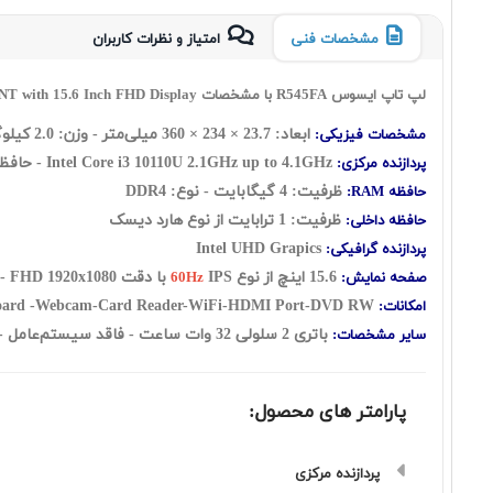
مشخصات فنی
امتیاز و نظرات کاربران
لپ تاپ ایسوس R545FA با مشخصات Asus R545FA Core i3 10110U 4GB 1TB INT with 15.6 Inch FHD Display
ابعاد: 23.7 × 234 × 360 میلی‌متر - وزن: 2.0 کیلوگرم
مشخصات فیزیکی:
Intel Core i3 10110U 2.1GHz up to 4.1GHz - حافظه کش 4 مگابایت
پردازنده مرکزی:
ظرفیت: 4 گيگابايت - نوع: DDR4
حافظه RAM:
ظرفیت: 1 ترابايت از نوع هارد ديسک
حافظه داخلی:
Intel UHD Grapics
پردازنده گرافیکی:
15.6 اينچ از نوع
IPS با دقت FHD 1920x1080 - صفحه نمایش مات
صفحه نمایش:
60Hz
DVD RW
Backlit keyboard -Webcam-Card Reader-WiFi-HDMI Port-
امکانات:
باتری 2 سلولی 32 وات ساعت - فاقد سيستم‌عامل - حسگر اثر انگشت
سایر مشخصات:
پارامتر های محصول:
پردازنده مرکزی