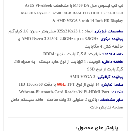
لپ تاپ ایسوس مدل M409 DA با مشخصات ASUS VivoBook
M409DA
Ryzen 3 3250U
8GB RAM 1TB HDD + 256GB SSD
& AMD VEGA 3 with 14 Inch HD Display
ابعاد :
23.1
x
216
x
325
میلی‌متر - وزن: 1.6 کیلوگرم
مشخصات فیزیکی:
AMD Ryzen 3 3250U 2.6GHz up to 3.5GHz و
پردازنده مرکزی:
حافظه کش 4 مگابایت
ظرفیت: 8 گیگابایت - نوع: DDR4
حافظه RAM:
ظرفیت: 1 ترابایت از نوع هارد دیسک - به همراه 256
حافظه داخلی:
گیگابایت از نوع SSD
AMD VEGA 3
پردازنده گرافیکی:
14 اینچ از نوع
TFT با دقت HD 1366x768
صفحه نمایش:
60Hz
Webcam-Bluetooth-Card Reader-WiFi-HDMI Port
امکانات:
باتری 2 سلولی 32 وات ساعت - فاقد سیستم عامل-
سایر مشخصات:
صفحه نمایش مات
پارامتر های محصول: