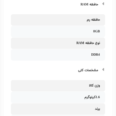
حافظه RAM
حافظه رم
8GB
نوع حافظه RAM
DDR4
مشخصات کلی
وزن کالا
1.6کيلوگرم
برند