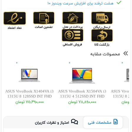
هشت ترفند برای افزایش سرعت ویندوز ۱۰
محصولات مشابه
ASUS VivoBook X1404VA i3
ASUS VivoBook X1504VA i3
ASUS VivoB
1315U 8 128SSD INT FHD
1315U 4 512SSD INT FHD
1315U 8 2
٧٨,٨٩٠,٠٠٠ تومان
٧٥,٣٩٠,٠٠٠ تومان
مشخصات فنی
امتیاز و نظرات کاربران