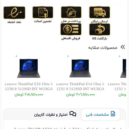
محصولات مشابه
Lenovo ThinkPad E16 Ultra 5
Lenovo ThinkPad E14 Ultra 5
Lenovo Thin
125H 8 512SSD INT WUXGA
125U 8 512SSD INT WUXGA
125U 16
W
٢٠٦,٩٥٠,٠٠٠ تومان
٢٠٤,٩٥٠,٠٠٠ تومان
مشخصات فنی
امتیاز و نظرات کاربران