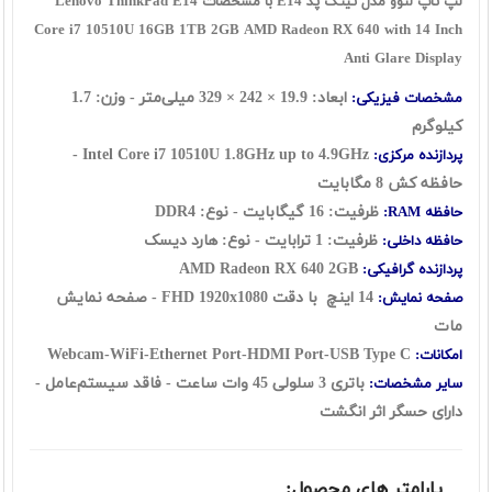
لپ تاپ لنوو مدل تینک پد E14 با مشخصات Lenovo ThinkPad E14
Core i7 10510U 16GB 1TB 2GB AMD Radeon RX 640 with 14 Inch
Anti Glare Display
ابعاد: 19.9 × 242 × 329 میلی‌متر - وزن: 1.7
مشخصات فیزیکی:
کیلوگرم
Intel Core i7 10510U 1.8GHz up to 4.9GHz -
پردازنده مرکزی:
حافظه کش 8 مگابایت
ظرفیت: 16 گيگابايت - نوع: DDR4
حافظه RAM:
ظرفیت: 1 ترابايت - نوع: هارد ديسک
حافظه داخلی:
AMD Radeon RX 640 2GB
پردازنده گرافیکی:
14 اینچ با دقت FHD 1920x1080 - صفحه نمایش
صفحه نمایش:
مات
Webcam-WiFi-Ethernet Port-HDMI Port-USB Type C
امکانات:
باتری 3 سلولی 45 وات ساعت - فاقد سيستم‌عامل -
سایر مشخصات:
دارای حسگر اثر انگشت
پارامتر های محصول: