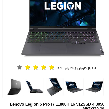
3.9
امتیاز کاربران از
20
رای:
t
Previou
Lenovo Legion 5 Pro i7 11800H 16 512SSD 4 3050
WQXGA 16