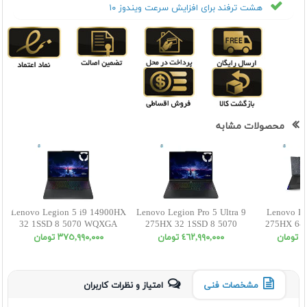
هشت ترفند برای افزایش سرعت ویندوز ۱۰
محصولات مشابه
Lenovo Legion 5 i9 14900HX
Lenovo Legion Pro 5 Ultra 9
Lenovo Le
32 1SSD 8 5070 WQXGA
275HX 32 1SSD 8 5070
275HX 64 
15.1 OLED
WQXGA 16 OLED
WQ
ان
٤٦٢,٩٩٠,٠٠٠ تومان
٣٧٥,٩٩٠,٠٠٠ تومان
مشخصات فنی
امتیاز و نظرات کاربران