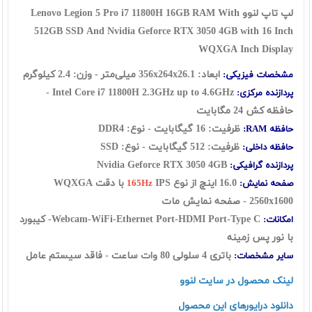
لپ تاپ لنوو Lenovo Legion 5 Pro i7 11800H 16GB RAM With
512GB SSD And Nvidia Geforce RTX 3050 4GB with 16 Inch
WQXGA Inch Display
ابعاد: 356x264x26.1 میلی‌متر - وزن: 2.4 کیلوگرم
مشخصات فیزیکی:
Intel Core i7 11800H 2.3GHz up to 4.6GHz -
پردازنده مرکزی:
حافظه کش 24 مگابایت
ظرفیت: 16 گيگابايت - نوع: DDR4
حافظه RAM:
ظرفیت: 512 گیگابایت - نوع: SSD
حافظه داخلی:
Nvidia Geforce RTX 3050 4GB
پردازنده گرافیکی:
16.0 اينچ از نوع
IPS با دقت WQXGA
صفحه نمایش:
165Hz
2560x1600 - صفحه نمایش مات
Webcam-WiFi-Ethernet Port-HDMI Port-Type C- کیبورد
امکانات:
با نور پس زمینه
باتری 4 سلولی 80 وات ساعت - فاقد سیستم عامل
سایر مشخصات:
لینک محصول در سایت لنوو
دانلود درایورهای این محصول