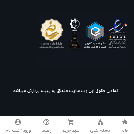
تمامی حقوق این وب سایت متعلق به بهینه پردازش میباشد
account_circle
help_outline
shopping_cart
category
home
خانه
دسته بندی
سبد خرید
راهنما
ورود / ثبت نام