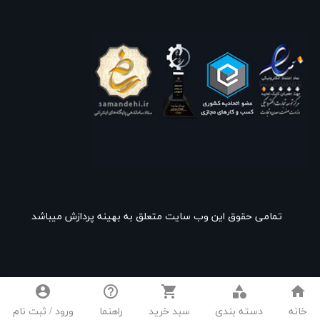
تمامی حقوق این وب سایت متعلق به بهینه پردازش میباشد
account_circle
help_outline
shopping_cart
category
home
خانه
دسته بندی
سبد خرید
راهنما
ورود / ثبت نام