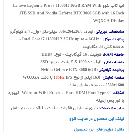
لپ تاپ لنوو Lenovo Legion 5 Pro i7 11800H 16GB RAM With
1TB SSD And Nvidia Geforce RTX 3060 6GB with 16 Inch
WQXGA Display
ابعاد: 356x264x26.8 میلی‌متر - وزن: 2.4 کیلوگرم
مشخصات فیزیکی:
Intel Core i7 11800H 2.3GHz up to 4.6GHz -
پردازنده مرکزی:
حافظه کش 24 مگابایت
ظرفیت: 16 گيگابايت - نوع: DDR4
حافظه RAM:
ظرفیت: 1000 گیگابایت - نوع: SSD
حافظه داخلی:
Nvidia Geforce RTX 3060 6GB
پردازنده گرافیکی:
16.0 اينچ از نوع
IPS با دقت WQXGA
صفحه نمایش:
165Hz
2560x1600
- صفحه نمایش مات
Webcam-WiFi-Ethernet Port-HDMI Port-Type C- کیبورد
امکانات:
با نور پس زمینه
باتری 4 سلولی 80 وات ساعت - فاقد سیستم عامل
سایر مشخصات:
لینک این محصول در سایت لنوو
دانلود درایور های این محصول