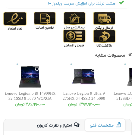
هشت ترفند برای افزایش سرعت ویندوز ۱۰
محصولات مشابه
Lenovo Legion 5 i9 14900HX
Lenovo Legion 9 Ultra 9
Lenovo LOQ
32 1SSD 8 5070 WQXGA
275HX 64 4SSD 24 5090
512SSD 4 
15.1 OLED
WQUXGA
ن
١,٣٩٧,٩٣٠,٠٠٠ تومان
٣٨٤,٩٩٠,٠٠٠ تومان
مشخصات فنی
امتیاز و نظرات کاربران