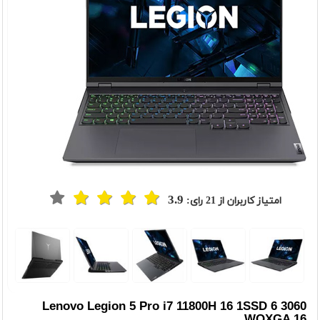
3.9
امتیاز کاربران از
21
رای:
t
Previou
Lenovo Legion 5 Pro i7 11800H 16 1SSD 6 3060
WQXGA 16