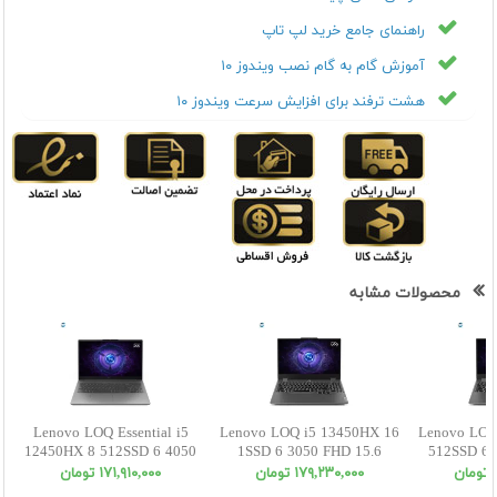
راهنمای جامع خرید لپ تاپ
آموزش گام به گام نصب ویندوز ۱۰
هشت ترفند برای افزایش سرعت ویندوز ۱۰
محصولات مشابه
Lenovo LOQ Essential i5
Lenovo LOQ i5 13450HX 16
Lenovo LOQ
12450HX 8 512SSD 6 4050
1SSD 6 3050 FHD 15.6
512SSD 6 
FHD 15.6
ن
١٧٩,٢٣٠,٠٠٠ تومان
١٧١,٩١٠,٠٠٠ تومان