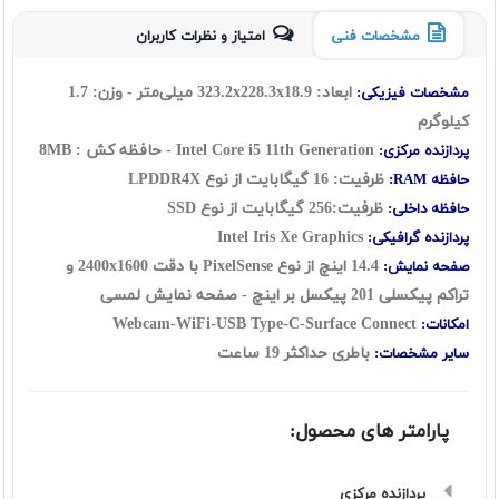
مشخصات فنی
امتیاز و نظرات کاربران
ابعاد: 323.2x228.3x18.9 میلی‌متر - وزن: 1.7
مشخصات فیزیکی:
کیلوگرم
Intel Core i5 11th Generation - حافظه کش : 8MB
پردازنده مرکزی:
ظرفیت: 16 گيگابايت از نوع
LPDDR4X
حافظه RAM:
ظرفیت:256 گیگابایت از نوع SSD
حافظه داخلی:
Intel Iris Xe Graphics
پردازنده گرافیکی:
14.4 اینچ از نوع PixelSense با دقت 2400x1600 و
صفحه نمایش:
تراکم پیکسلی 201 پیکسل بر اینچ - صفحه نمایش لمسی
Webcam-WiFi-USB Type-C-Surface Connect
امکانات:
باطری حداکثر 19 ساعت
سایر مشخصات:
پارامتر های محصول:
پردازنده مرکزی