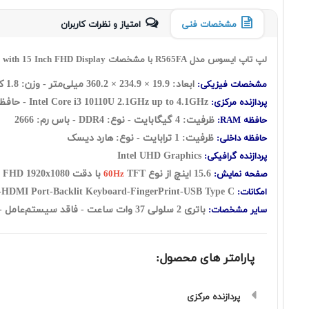
مشخصات فنی
امتیاز و نظرات کاربران
لپ تاپ ایسوس مدل R565FA با مشخصات Asus Vivobook R565FA Core i3 10110U 4GB 1TB HDD INT Graphic with 15 Inch FHD Display
ابعاد: 19.9 × 234.9 × 360.2 میلی‌متر - وزن: 1.8 کیلوگرم
مشخصات فیزیکی:
Intel
2.1GHz up to 4.1GHz - حافظه کش 4 مگابایت - تعداد هسته: ( دو هسته ) به اضافه چهار رشته
Core i3 10110U
پردازنده مرکزی:
ظرفیت: 4 گيگابايت - نوع: DDR4 - باس رم: 2666
حافظه RAM:
ظرفیت: 1 ترابايت - نوع: هارد ديسک
حافظه داخلی:
Intel UHD Graphics
پردازنده گرافیکی:
15.6 اينچ از نوع
TFT با دقت FHD 1920x1080 - صفحه نمایش مات - نسبت تصویر: 16:9
صفحه نمایش:
60Hz
Webcam-Card Reader-WiFi-HDMI Port-Backlit Keyboard-FingerPrint-USB Type C
امکانات:
باتری 2 سلولی 37 وات ساعت - فاقد سيستم‌عامل - کیبورد با نور پس زمینه - حسگر ثر انگشت
سایر مشخصات:
پارامتر های محصول:
پردازنده مرکزی