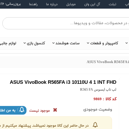
بروزرسانی: ۱۴۰۵/۵/۱۶
اپ
تبلت
آل این وان
موبایل
درباره ما
راهنما
کامپیوتر و قطعات
ساعت هوشمند
کنسول بازی
لوازم جانب
ASUS VivoBook R565FA i
ASUS VivoBook R565FA i3 10110U 4 1 INT FHD
لپ تاپ ایسوس R565 FA
کد کالا :
9869
وضعیت موجودی
به من اطلا
موجود نیست
در حال حاضر این کالا موجود نمیباشد. پیشنهاد میکنیم ا