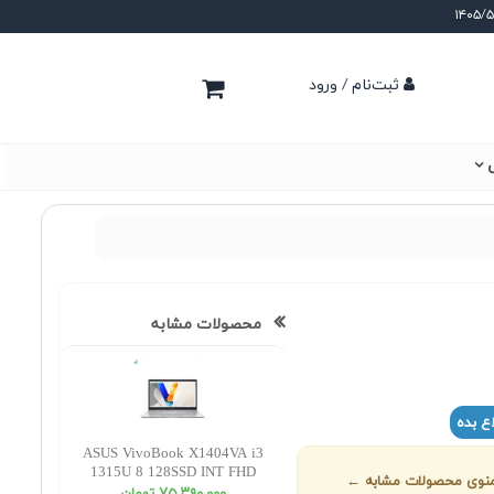
ثبت‌نام / ورود
ی
محصولات مشابه
ع بده
ASUS VivoBook X1404VA i3
1315U 8 128SSD INT FHD
ز منوی محصولات مشابه ←