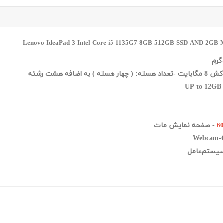
سته ) به اضافه هشت رشته
- صفحه نمایش مات
6