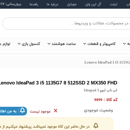
بروزرسانی: ۱۴۰۵/۵/۱۷
اپ
تبلت
آل این وان
موبایل
درباره ما
راهنما
ه
کامپیوتر و قطعات
ساعت هوشمند
کنسول بازی
لوازم ج
Lenovo IdeaPad 3 i5 1135
Lenovo IdeaPad 3 i5 1135G7 8 512SSD 2 MX350 FHD
لپ تاپ لنوو Ideapad 3
کد کالا :
9899
وضعیت موجودی
به من اطلا
موجود نیست
در حال حاضر این کالا موجود نمیباشد. پیشنهاد میکنیم ا