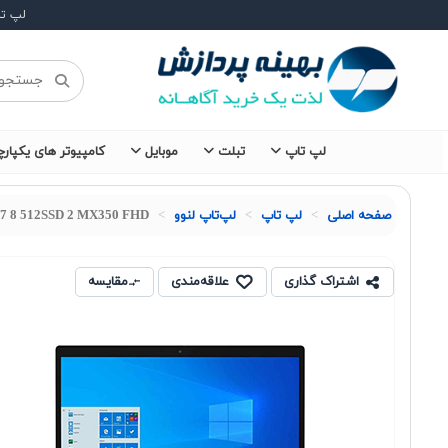
لپ ت
لپ تاپ
تبلت
موبایل
کامپیوتر های یکپارچ
صفحه اصلی
لپ تاپ
لپ‌تاپ لنوو
G7 8 512SSD 2 MX350 FHD
اشتراک گذاری
علاقه‌مندی
مقایسه