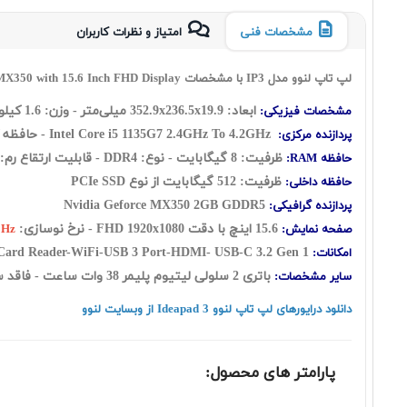
مشخصات فنی
امتیاز و نظرات کاربران
لپ تاپ لنوو مدل IP3 با مشخصات Lenovo IdeaPad 3 Intel Core i5 1135G7 8GB 512GB SSD AND 2GB MX350 with 15.6 Inch FHD Display
ابعاد:
352.9x236.5x19.9
میلی‌متر - وزن: 1.6 کیلوگرم
مشخصات فیزیکی:
2.4GHz To 4.2GHz
Intel Core i5 1135G7
- حافظه کش 8 مگابایت -تعداد هسته: ( چهار ه
پردازنده مرکزی:
ظرفیت: 8 گيگابايت - نوع: DDR4 - قابلیت ارتقاع رم: UP to 12GB
حافظه RAM:
ظرفیت: 512 گیگابایت از نوع PCIe SSD
حافظه داخلی:
Nvidia Geforce MX350 2GB GDDR5
پردازنده گرافیکی:
15.6 اينچ با دقت FHD 1920x1080 - نرخ نوسازی:
صفحه نمایش:
0Hz
USB-C 3.2 Gen 1
Webcam-Card Reader-WiFi-USB 3 Port-HDMI-
امکانات:
باتری 2 سلولی لیتیوم پلیمر 38 وات ساعت - فاقد سيستم‌عامل
سایر مشخصات:
دانلود درایورهای لپ تاپ لنوو Ideapad 3 از وبسایت لنوو
پارامتر های محصول: