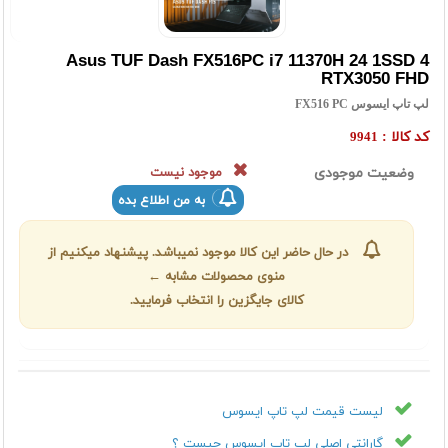
Asus TUF Dash FX516PC i7 11370H 24 1SSD 4
RTX3050 FHD
لپ تاپ ایسوس FX516 PC
کد کالا :
9941
وضعیت موجودی
موجود نیست
به من اطلاع بده
در حال حاضر این کالا موجود نمیباشد. پیشنهاد میکنیم از
منوی محصولات مشابه ←
کالای جایگزین را انتخاب فرمایید.
لیست قیمت لپ تاپ ایسوس
گارانتی اصلی لپ تاپ ایسوس چیست ؟