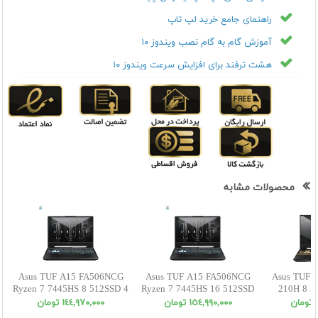
راهنمای جامع خرید لپ تاپ
آموزش گام به گام نصب ویندوز ۱۰
هشت ترفند برای افزایش سرعت ویندوز ۱۰
محصولات مشابه
Asus TUF A15 FA506NCG
Asus TUF A15 FA506NCG
Asus TUF F
Ryzen 7 7445HS 8 512SSD 4
Ryzen 7 7445HS 16 512SSD
210H 8 5
RTX3050 FHD
4 RTX3050 FHD
W
ن
١٥٤,٩٩٠,٠٠٠ تومان
١٤٤,٩٧٠,٠٠٠ تومان