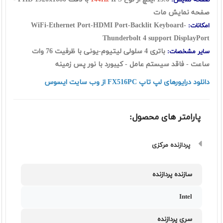
صفحه نمایش:
144Hz
صفحه نمایش مات
WiFi-Ethernet Port-HDMI Port-Backlit Keyboard-
امکانات:
Thunderbolt 4 support DisplayPort
باتری 4 سلولی لیتیوم-یونی با ظرفیت 76 وات
سایر مشخصات:
ساعت - فاقد سیستم عامل - کیبورد با نور پس زمینه
دانلود درایورهای لپ تاپ FX516PC از وب سایت ایسوس
پارامتر های محصول:
پردازنده مرکزی
سازنده پردازنده
Intel
سری پردازنده