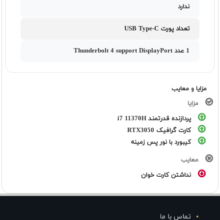
ندارد
تعداد پورت USB Type-C
1 عدد Thunderbolt 4 support DisplayPort
مزایا و معایب
مزایا
پردازنده قدرتمند i7 11370H
کارت گرافیک RTX3050
کیبورد با نور پس زمینه
معایب
نداشتن کارت خوان
تماس با ما