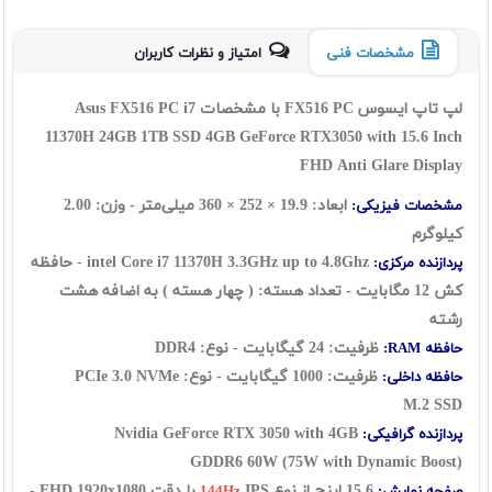
مشخصات فنی
امتیاز و نظرات کاربران
لپ تاپ ایسوس FX516 PC با مشخصات Asus FX516 PC i7
11370H 24
GB 1TB SSD 4GB GeForce RTX3050 with 15.6 Inch
FHD Anti Glare Display
ابعاد: 19.9 × 252 × 360 میلی‌متر - وزن: 2.00
مشخصات فیزیکی:
کیلوگرم
intel Core i7 11370H
3.3GHz up to 4.8Ghz - حافظه
پردازنده مرکزی:
کش 12 مگابایت - تعداد هسته: ( چهار هسته ) به اضافه هشت
رشته
ظرفیت: 24 گيگابايت - نوع: DDR4
حافظه RAM:
ظرفیت: 1000 گیگابایت - نوع:
PCIe 3.0 NVMe
حافظه داخلی:
M.2
SSD
Nvidia GeForce RTX 3050 with 4GB
پردازنده گرافیکی:
GDDR6
60W (75W with Dynamic Boost)
15.6 اينچ از نوع
IPS با دقت FHD 1920x1080 -