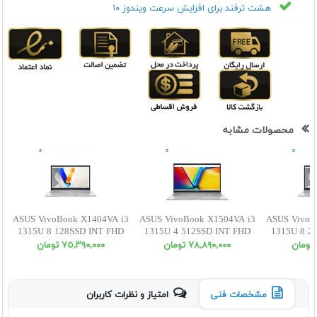
هشت ترفند برای افزایش سرعت ویندوز ۱۰
محصولات مشابه
ASUS VivoBook X1404VA i3
ASUS VivoBook X1504VA i3
ASUS VivoB
1315U 8 128SSD INT FHD
1315U 4 512SSD INT FHD
1315U 8 2
٧٨,٨٩٠,٠٠٠ تومان
٧٥,٣٩٠,٠٠٠ تومان
مشخصات فنی
امتیاز و نظرات کاربران