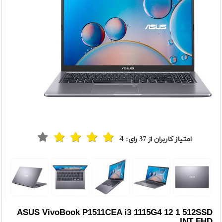
4
امتیاز کاربران از
37
رای:
t
Previou
ASUS VivoBook P1511CEA i3 1115G4 12 1 512SSD
INT FHD