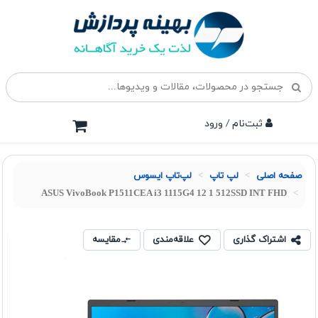
ثبت‌نام / ورود
صفحه اصلی
لپ تاپ
لپ‌تاپ ایسوس
ASUS VivoBook P1511CEA i3 1115G4 12 1 512SSD INT FHD
اشتراک گذاری
علاقه‌مندی
مقایسه