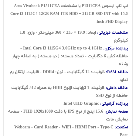
لپ تاپ ایسوس P1511CEA با مشخصات Asus Vivobook P1511CEA
Core i3 1115G4 12GB RAM 1TB HDD + 512GB SSD INT with 15.6
Inch FHD Display
ابعاد:
19.9
×
235
×
360
میلی‌متر - وزن: 1.8
مشخصات فیزیکی:
کیلوگرم
Intel Core i3 1115G4 3.0GHz up to 4.1GHz -
پردازنده مرکزی:
حافظه کش 6 مگابایت - تعداد هسته: ( دو هسته ) به اضافه چهار
رشته
ظرفیت: 12 گيگابايت - نوع: DDR4 - قابلیت ارتقاع رم
حافظه RAM:
ندارد
ظرفیت: 1 ترابايت ازنوع HDD به همراه 512 گیگابایت
حافظه داخلی:
حافطه از نوع SSD
Intel UHD Graphic
پردازنده گرافیکی:
15.6 اينچ از نوع IPS
با دقت FHD 1920x1080 - صفحه
صفحه نمایش:
نمایش مات
Webcam - Card Reader - WiFi - HDMI Port - Type-C
امکانات:
Port