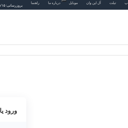
اپ
تبلت
آل این وان
موبایل
درباره ما
راهنما
بروزرسانی: ۱۴۰۵/۵/۱۵
ورود یا