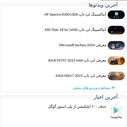
آخرین ویدئوها
آنباکسینگ لپ تاپ HP Spectre EU0013DX
آنباکسینگ لپ تاپ MSI Titan 18 hx 14VIG
معرفی Microsoft Surface 2024
معرفی لپ تاپ ASUS FX707 2023 Intel
معرفی لپ تاپ ASUS FA617 2023
مشاهده ویدیو های بیشتر
آخرین اخبار
حذف ۶۰۰ اپلیکیشن از پلی استور گوگل