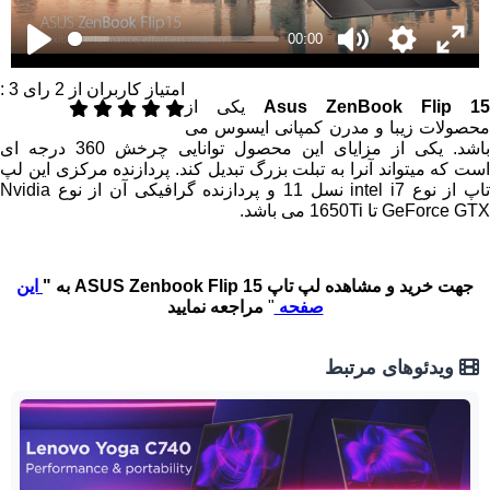
00:00
امتیاز کاربران از
2
رای
3
:
Asus ZenBook Flip 15
یکی از
محصولات زیبا و مدرن کمپانی ایسوس می
باشد. یکی از مزایای این محصول توانایی چرخش 360 درجه‌ ای
است که میتواند آنرا به تبلت بزرگ تبدیل کند. پردازنده مرکزی این لپ
تاپ از نوع intel i7 نسل 11 و پردازنده گرافیکی آن از نوع Nvidia
GeForce GTX تا 1650Ti می باشد.
جهت خرید و مشاهده لپ تاپ ASUS Zenbook Flip 15 به "
این
صفحه
"
مراجعه نمایید
ویدئوهای مرتبط