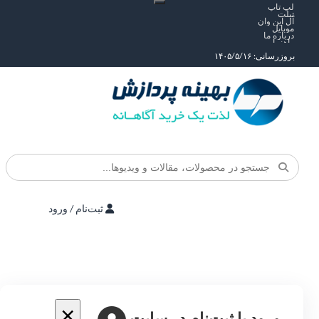
لپ تاپ
تبلت
آل این وان
موبایل
درباره ما
راهنما
بروزرسانی: ۱۴۰۵/۵/۱۶
ثبت‌نام / ورود
×