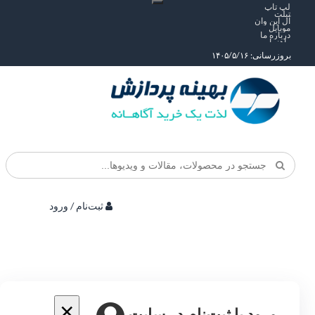
لپ تاپ
تبلت
آل این وان
موبایل
درباره ما
راهنما
بروزرسانی: ۱۴۰۵/۵/۱۶
ثبت‌نام / ورود
×