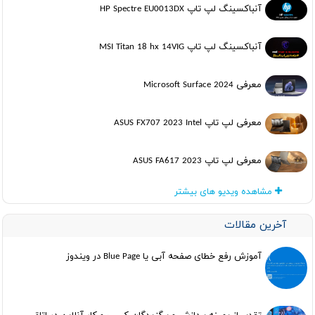
آنباکسینگ لپ تاپ HP Spectre EU0013DX
آنباکسینگ لپ تاپ MSI Titan 18 hx 14VIG
معرفی Microsoft Surface 2024
معرفی لپ تاپ ASUS FX707 2023 Intel
معرفی لپ تاپ ASUS FA617 2023
مشاهده ویدیو های بیشتر
آخرین مقالات
آموزش رفع خطای صفحه آبی یا Blue Page در ویندوز