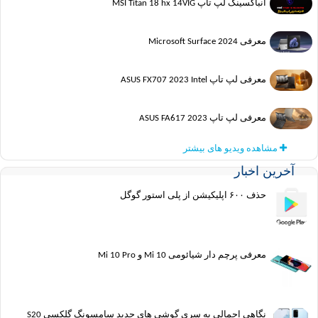
آنباکسینگ لپ تاپ MSI Titan 18 hx 14VIG
معرفی Microsoft Surface 2024
معرفی لپ تاپ ASUS FX707 2023 Intel
معرفی لپ تاپ ASUS FA617 2023
مشاهده ویدیو های بیشتر
آخرین اخبار
حذف ۶۰۰ اپلیکیشن از پلی استور گوگل
معرفی پرچم دار شیائومی Mi 10 و Mi 10 Pro
نگاهی اجمالی به سری گوشی های جدید سامسونگ گلکسی S20