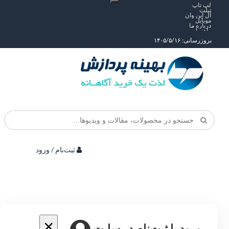
لپ تاپ
تبلت
آل این وان
موبایل
درباره ما
راهنما
بروزرسانی: ۱۴۰۵/۵/۱۶
ثبت‌نام / ورود
×