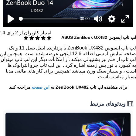
00:00
امتیاز کاربران از
2
رای
4
:
لپ تاپ ایسوس ASUS ZenBook UX482
لپ تاپ ایسوس ZenBook UX482 با پردازنده اینتل نسل 11 و یک
صفحه نمایش لمسی اضافه 12.6 اینچی عرضه شده است. همچنین این
لپ تاپ از قلم نیز پشتیبانی میکند .از امکانات دیگر این لپ تاپ میتوان
به کیبورد با نور پس زمینه اشاره کرد . این لپ تاپ جزو الترابوک ها
است ، و بسیار سبک وزن میباشد ؛همچنین برای کار های مالتی مدیا
بسیار مناسب است
برای مشاهده لپ تاپ ZenBook UX482 به
این صفحه
مراجعه کنید
ویدئوهای مرتبط