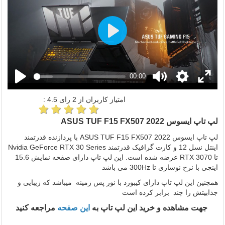
Play
00:00
امتیاز کاربران از
2
رای
4.5
:
لپ تاپ ایسوس ASUS TUF F15 FX507 2022
لپ تاپ ایسوس ASUS TUF F15 FX507 2022 با پردازنده قدرتمند
اینتل نسل 12 و کارت گرافیک قدرتمند Nvidia GeForce RTX 30 Series
تا RTX 3070 عرضه شده است. این لپ تاپ دارای صفحه نمایش 15.6
اینچی با نرخ نوسازی تا 300Hz می باشد
همچنین این لپ تاپ دارای کیبورد با نور پس زمینه میباشد که زیبایی و
جذابیتش را چند برابر کرده است
جهت مشاهده و خرید این لپ تاپ به
این صفحه
مراجعه کنید