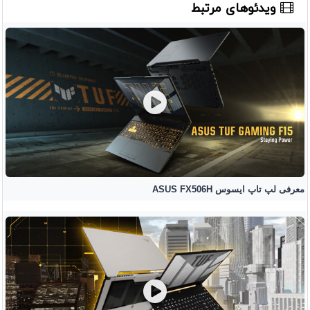
ویدئوهای مرتبط
معرفی لپ تاپ ایسوس ASUS FX506H