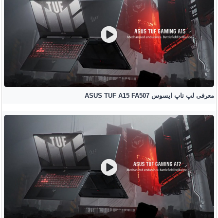
معرفی لپ تاپ ایسوس ASUS TUF A15 FA507