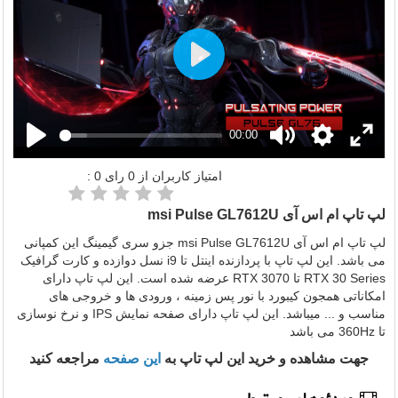
Play
00:00
امتیاز کاربران از
0
رای
0
:
لپ تاپ ام اس آی msi Pulse GL7612U
لپ تاپ ام اس آی msi Pulse GL7612U جزو سری گیمینگ این کمپانی
می باشد. این لپ تاپ با پردازنده اینتل تا i9 نسل دوازده و کارت گرافیک
RTX 30 Series تا RTX 3070 عرضه شده است. این لپ تاپ دارای
امکاناتی همجون کیبورد با نور پس زمینه ، ورودی ها و خروجی های
مناسب و ... میباشد. این لپ تاپ دارای صفحه نمایش IPS و نرخ نوسازی
تا 360Hz می باشد
جهت مشاهده و خرید این لپ تاپ به
این صفحه
مراجعه کنید