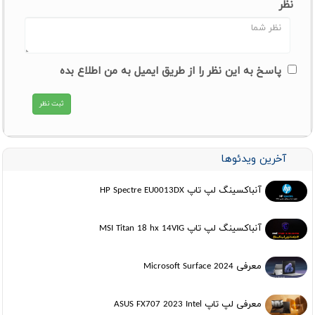
نظر
پاسخ به این نظر را از طریق ایمیل به من اطلاع بده
آخرین ویدئوها
آنباکسینگ لپ تاپ HP Spectre EU0013DX
آنباکسینگ لپ تاپ MSI Titan 18 hx 14VIG
معرفی Microsoft Surface 2024
معرفی لپ تاپ ASUS FX707 2023 Intel