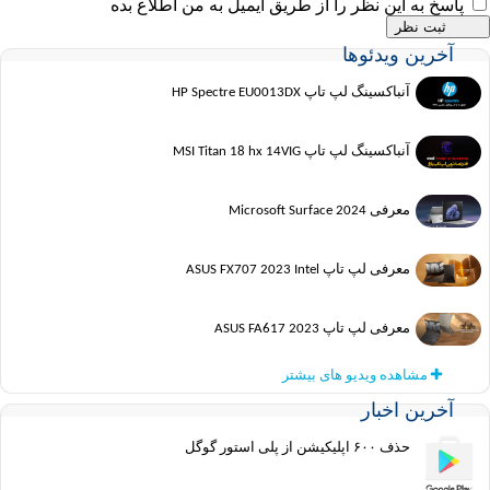
پاسخ به این نظر را از طریق ایمیل به من اطلاع بده
آخرین ویدئوها
آنباکسینگ لپ تاپ HP Spectre EU0013DX
آنباکسینگ لپ تاپ MSI Titan 18 hx 14VIG
معرفی Microsoft Surface 2024
معرفی لپ تاپ ASUS FX707 2023 Intel
معرفی لپ تاپ ASUS FA617 2023
مشاهده ویدیو های بیشتر
آخرین اخبار
حذف ۶۰۰ اپلیکیشن از پلی استور گوگل