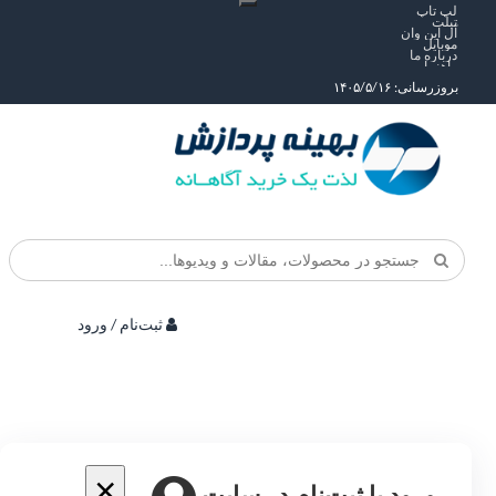
لپ تاپ
تبلت
آل این وان
موبایل
درباره ما
راهنما
بروزرسانی: ۱۴۰۵/۵/۱۶
ثبت‌نام / ورود
×