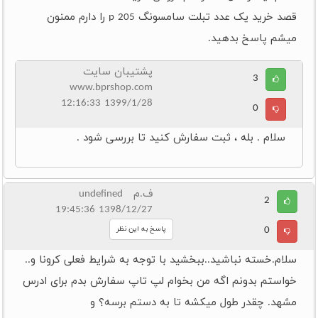
قصد خرید یک عدد تبلت سامسونگ p 205 را دارم ممنون
میشم پاسخ بدهید.
پشتیبان سایت
3
www.bprshop.com
1399/1/28 12:16:33
0
سلام . بله ، ثبت سفارش کنید تا بررسی شود .
ف.م undefined
2
1398/12/27 19:45:36
0
پاسخ به این نظر
سلام.خسته نباشید..ببخشید با توجه به شرایط فعلی کرونا و..
خواستم بدونم اگه من بخوام لپ تاپ سفارش بدم برای ادرس
مشهد. چقدر طول میکشه تا به دستم برسه؟ و