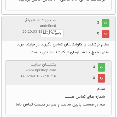
سيدجواد شاهچراغ
2
undefined
1399/10/9 20:20:03
0
پاسخ به این نظر
سلام نوشتيد با کارشناسان تماس بگيريد در فرايند خريد
منتها هيچ جا شماره اي از کارشناسانتان نيست
پشتیبان سایت
3
www.bprshop.com
1399/10/10 14:02:40
0
سلام
شماره های تماس هست
هم در قسمت پایین سایت و هم در قسمت تماس باما