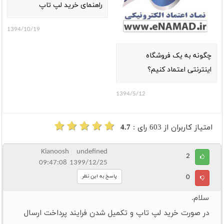
راهنمای خرید لپ تاپ
1394/10/19
چگونه به یک فروشگاه
اینترنتی اعتماد کنیم؟
1394/5/12
امتیاز کاربران از
603
رای :
4.7
Kianoosh undefined
2
1399/12/25 09:47:08
0
پاسخ به این نظر
سلام.
در صورت خرید لپ تاپ و تکمیل شدن فرایند پرداخت ارسال