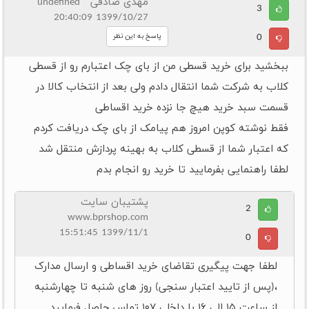
مهدی صادقی undefined
3
1399/10/27 20:40:09
0
پاسخ به این نظر
ببخشید برای خرید قسطی من از بای چک اعتبارم رو از قسطی
کلاب به شرکت شما انتقال دادم ولی بعد از انتخاب کالا در
قسمت سبد خرید هیچ جا نزده خرید اقساطی
فقط نوشته کوپن امروز هم پیامک از بای چک دریافت کردم
که اعتبار شما از قسطی کلاب به بهینه پردازش منتقل شد
لطفا راهنمایی بفرمایید تا خرید رو انجام بدم
پشتیبان سایت
2
www.bprshop.com
1399/11/1 15:51:45
0
لطفا جهت پیگیری تقاضای خرید اقساطی و ارسال مدارک
،(پس از تایید اعتبار سنجی) روز های شنبه تا چهارشنبه
از ساعت ۱۵ الی ۱۶ با داخلی ۱۰۷ تماس حاصل فرمایید