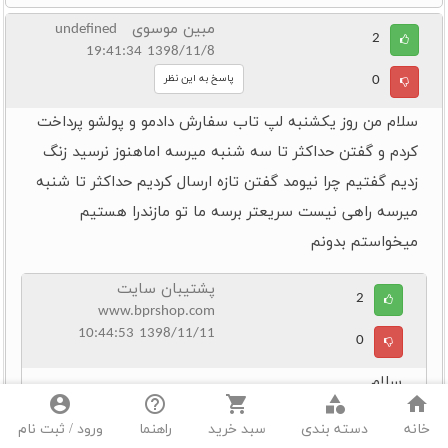
مبین موسوی undefined
2
1398/11/8 19:41:34
0
پاسخ به این نظر
سلام من روز یکشنبه لپ تاب سفارش دادمو و پولشو پرداخت
کردم و گفتن حداکثر تا سه شنبه میرسه اماهنوز نرسید زنگ
زدیم گفتیم چرا نیومد گفتن تازه ارسال کردیم حداکثر تا شنبه
میرسه راهی نیست سریعتر برسه ما تو مازندرا هستیم
میخواستم بدونم
پشتیبان سایت
2
www.bprshop.com
1398/11/11 10:44:53
0
سلام
account_circle
help_outline
shopping_cart
category
home
شماره سفارشتون رو اعلام کنید تا پیگیری کنیم و
خانه
دسته بندی
سبد خرید
راهنما
ورود / ثبت نام
باهاتون تماس بگیریم