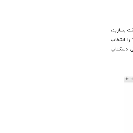
نت بسازید،
ید و گزینه "Sign in" را بزنید. به صفحه ای جدید میروید. در این صفحه گزینه "create account" را انتخاب
یق دسکتاپ