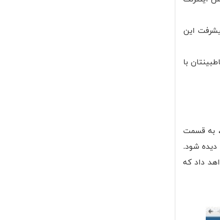
یشرفت این
بینتان با
د، به قسمت
iClou" بصورت فهرست شده باید دیده شود.
هد داد که