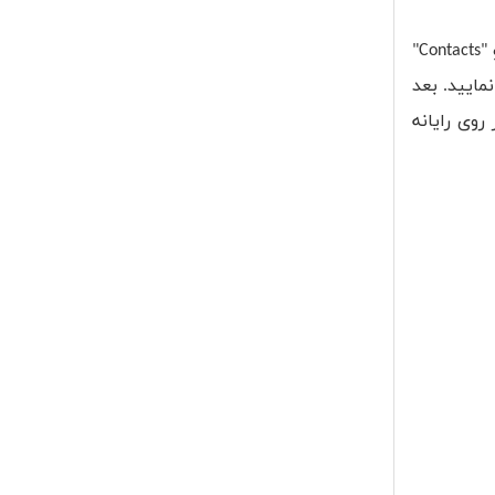
بروید، بوسیله اپل آیدی وارد شوید، و "Contacts"
پ کلیک نمایید، سپس گزینه "Select All" را انتخاب نمایید. بعد
 در جایی بر روی رایانه