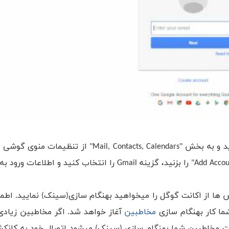
به محض اینکه اکانت گوگل را ساختید، آیفون خود را بردارید و به بخش "ail, Contacts, Calendars
همان جاییست که وارد اکانت گوگل خود میشوید. دکمه "Add Account" را بزنید، گزینه Gmail را انتخاب ک
 ها از اکانت گوگل را میخواهید بهنگام سازی(سینک) نمایید. اطم
ا کار بهنگام سازی
مخاطبین
آغاز خواهد شد. اگر مخاطبین زیادی 
ت مخاطبین شما بهنگام سازی (سینک) میشود اتصال خود به کانکش