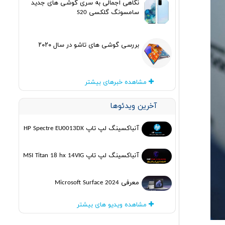
نگاهی اجمالی به سری گوشی های جدید
سامسونگ گلکسی S20
بررسی گوشی های تاشو در سال ۲۰۲۰
مشاهده خبرهای بیشتر
آخرین ویدئوها
آنباکسینگ لپ تاپ HP Spectre EU0013DX
آنباکسینگ لپ تاپ MSI Titan 18 hx 14VIG
معرفی Microsoft Surface 2024
مشاهده ویدیو های بیشتر