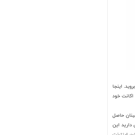
M" از تنظیمات منوی گوشی بروید. اینجا
نید و اطلاعات ورود به اکانت خود
ینان حاصل
دارید این
ن اینترنت