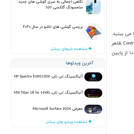
نگاهی اجمالی به سری گوشی های جدید
سامسونگ گلکسی S20
بررسی گوشی های تاشو در سال ۲۰۲۰
 می بینید.
Contr
ظاهر
مشاهده خبرهای بیشتر
ا از پایین
آخرین ویدئوها
آنباکسینگ لپ تاپ HP Spectre EU0013DX
آنباکسینگ لپ تاپ MSI Titan 18 hx 14VIG
معرفی Microsoft Surface 2024
مشاهده ویدیو های بیشتر