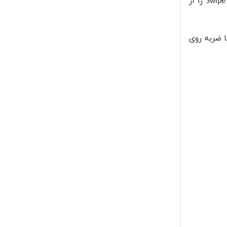
Swipe
را از
ا ضربه روی