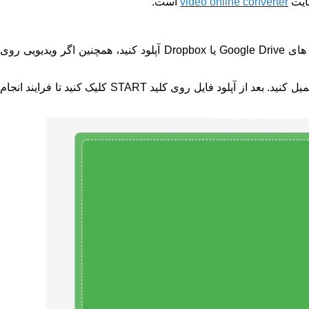
سایت
video online converter
است.
برای این منظور روی گزینه Chose File کلیک کنید تا فایل مورد نظر را آپلود کنید، همچنین میتوانید ویدیوی مورد نظر را از طریق سرویس های Google Drive یا Dropbox آپلود کنید، همچنین اگر ویدیویی روی
قسمت های بعدی برای تنظیمات بیشتر است و امکانات بیشتری به شما میدهد در صورت تمایل میتوانید طبق سلیقه خود این قسمت ها را تکمیل کنید. بعد از آپلود فایل روی کلید START کلیک کنید تا فرایند انجام