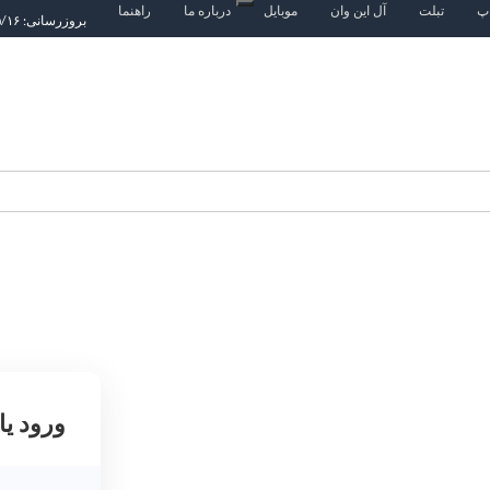
اپ
تبلت
آل این وان
موبایل
درباره ما
راهنما
بروزرسانی: ۱۴۰۵/۵/۱۶
ورود یا