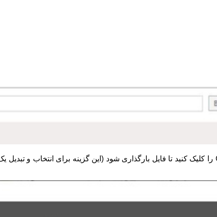
3- روی گزینه File کلیک کنید و فایل خود را انتخاب کنید و گزینه Open را کلیک کنید تا فایل بارگذاری شود