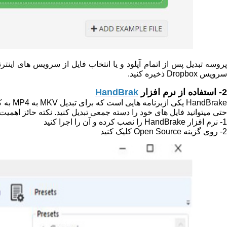
پروسه تبدیل پس از اتمام آپلود و یا انتخاب فایل از سرویس های اینترن
سرویس Dropbox ذخیره کنید.
2- استفاده از نرم افزار
HandBrak
HandBrake یکی ازبرنامه هایی است که برای تبدیل MKV به MP4 به کار میرود. این برنامه بیشتر فرمت های ویدیویی پشتیبانی میکند. عملکرد این برنامه روی مک و ویندوز به یک شکل است.
حتی میتوانید فایل های خود را دسته جمعی تبدیل کنید. نکته حائز اهمیت
1- نرم افزار HandBrake را نصب کرده و آن را اجرا کنید
2- روی گزینه Open Source کلیک کنید