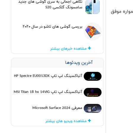
نگاهی اجمالی به سری گوشی های جدید
سامسونگ گلکسی S20
واره موفق
بررسی گوشی های تاشو در سال ۲۰۲۰
مشاهده خبرهای بیشتر
آخرین ویدئوها
آنباکسینگ لپ تاپ HP Spectre EU0013DX
آنباکسینگ لپ تاپ MSI Titan 18 hx 14VIG
معرفی Microsoft Surface 2024
مشاهده ویدیو های بیشتر