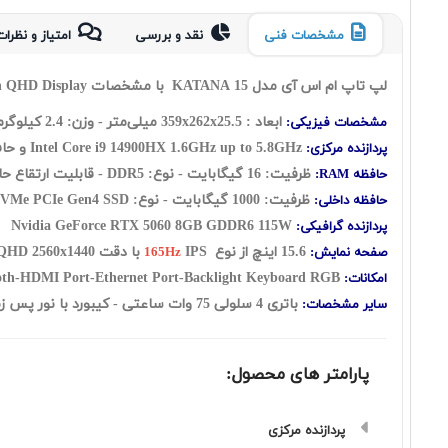
مشخصات فنی
نقد و بررسی
امتیاز و نظرات
لپ تاپ ام اس آی مدل KATANA 15 با مشخصات MSI Katana 15 HX B14WFK Core i9 14900HX 16GB 1TB SSD 8GB GeForce RTX5060 with 15.6 Inch QHD Display
ابعاد : 359x
25.5
x
262
میلی‌متر - وزن: 2.4 کیلوگرم
مشخصات فیزیکی:
Intel Core i9 14900HX 1.6GHz up to 5.8GHz و حافظه کش 36 مگابایت - تعداد هسته: 24 هسته شامل: ( هشت هسته Performance + شانزده هسته Efficient ) به اضافه سی و دو رشته
پردازنده مرکزی:
ظرفیت: 16 گیگابایت - نوع: DDR5 - قابلیت ارتقاع حافظه رم: UP to 96GB
حافظه RAM:
ظرفیت: 1000 گیگابایت - نوع: M.2 NVMe PCIe Gen4 SSD
حافظه داخلی:
Nvidia GeForce RTX 5060 8GB GDDR6 115W
پردازنده گرافیکی:
15.6 اینچ از نوع
IPS با دقت QHD 2560x1440
صفحه نمایش:
165Hz
USB Type C Support Display Port-HD Webcam-Bluetooth-HDMI Port-Ethernet Port-Backlight Keyboard RGB
امکانات:
باتری 4 سلولی 75 وات ساعتی - کیبورد با نور پس زمینه - فاقد سیستم عامل
سایر مشخصات:
پارامتر های محصول:
پردازنده مرکزی