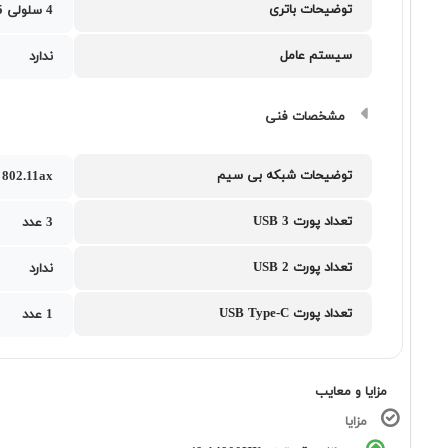
توضیحات باتری
4 سلولی 75 وات ساعت
سیستم عامل
ندارد
مشخصات فنی
توضیحات شبکه بی سیم
802.11ax
تعداد پورت USB 3
3 عدد
تعداد پورت USB 2
ندارد
تعداد پورت USB Type-C
1 عدد
مزایا و معایب
مزایا