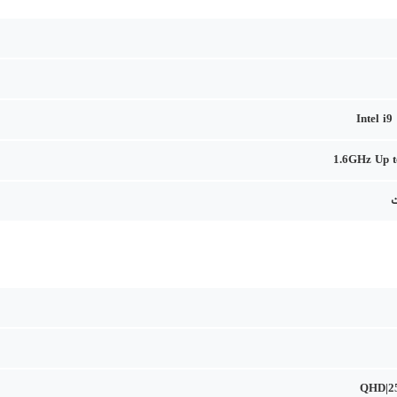
Intel i
1.6GHz Up 
QHD|2