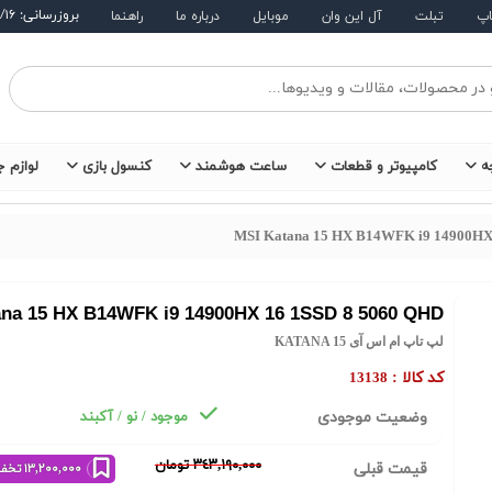
بروزرسانی: ۱۴۰۵/۵/۱۶
اپ
تبلت
آل این وان
موبایل
درباره ما
راهنما
ه
کامپیوتر و قطعات
ساعت هوشمند
کنسول بازی
لوازم ج
MSI Katana 15 HX B14WFK i9 14900HX
ana 15 HX B14WFK i9 14900HX 16 1SSD 8 5060 QHD
لپ تاپ ام اس آی KATANA 15
کد کالا :
13138
وضعیت موجودی
موجود / نو / آکبند
٣٤٣,١٩٠,٠٠٠ تومان
قیمت قبلی
١٣,٢٠٠,٠٠٠ تخفیف خرید نقدی