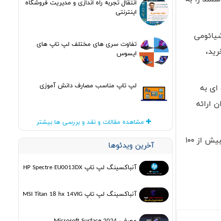
انتقال تجربه راه اندازی و مدیریت فروشگاه
اینترنتی
یائومی
تفاوت سری های مختلف لپ تاپ های
رید،
ایسوس
لپ تاپ مناسب مصارف دانش آموزی
ای به
 ارائه
مشاهده مقالات و نقد و بررسی ها بیشتر
بر اساس گفته مدیران این شرکت، شیائومی تاکنون در ۲۰ استارتاپ سرمایه گذاری کرده و در آینده نیز قصد دارد این رقم را به بیش از ۱۰۰
آخرین ویدئوها
آنباکسینگ لپ تاپ HP Spectre EU0013DX
آنباکسینگ لپ تاپ MSI Titan 18 hx 14VIG