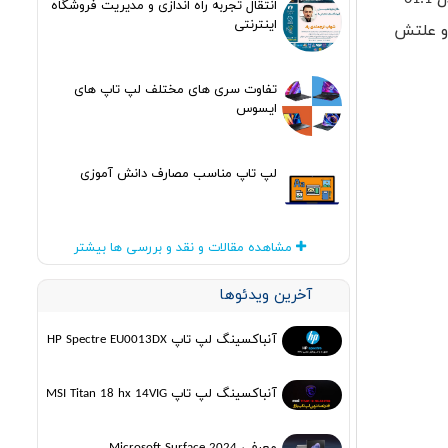
انتقال تجربه راه اندازی و مدیریت فروشگاه
اینترنتی
اق این است که آیفون6اس نتوانست به سرعت فروش آیفون 6 برسد و علتش
تفاوت سری های مختلف لپ تاپ های
ایسوس
لپ تاپ مناسب مصارف دانش آموزی
مشاهده مقالات و نقد و بررسی ها بیشتر
آخرین ویدئوها
آنباکسینگ لپ تاپ HP Spectre EU0013DX
آنباکسینگ لپ تاپ MSI Titan 18 hx 14VIG