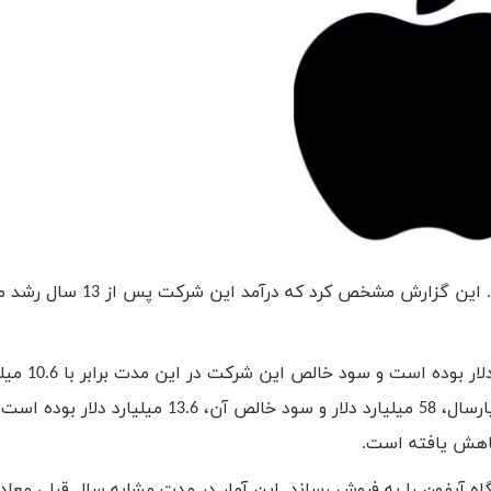
روز گذشته اپل گزارش مالی 3 ماهه اول 2016 را منتشر نمود. این گزارش مشخص کرد
درآمد اپل در سه ماهه نخست امسال، بیش از 
بوده است. این در حالی است که درامد اپل در مدت مشابه پارسال، 58 میلیارد دلار و سود خالص آن، 3.6