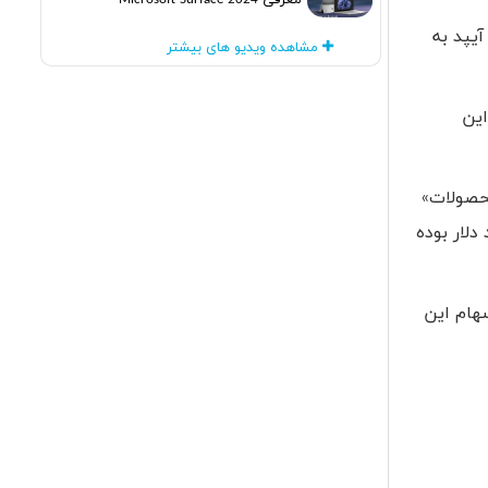
معرفی Microsoft Surface 2024
است. بر اساس این گزارش از ابتدای امسال 10.3 میلیون آیپد به
مشاهده ویدیو های بیشتر
 این
محصولات»
 میلیارد دلار اعلام گردیده است. این آمار در سال گذشته 1.7 میلیارد دلار بوده
دلار رسید. کاهش ارزش سهام این