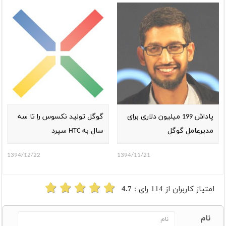
پاداش 199 میلیون دلاری برای
گوگل تولید نکسوس را تا سه
مدیرعامل گوگل
سال به HTC سپرد
1394/12/22
1394/11/21
امتیاز کاربران از
114
رای :
4.7
نام