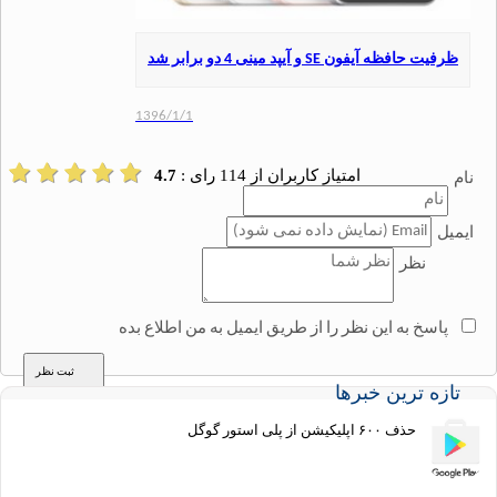
فظه آیفون‌ SE و آیپد مینی 4 دو برابر شد
1396/1/1
امتیاز کاربران از
114
رای :
4.7
نظر
سخ به این نظر را از طریق ایمیل به من اطلاع بده
ه ترین خبرها
حذف ۶۰۰ اپلیکیشن از پلی استور گوگل