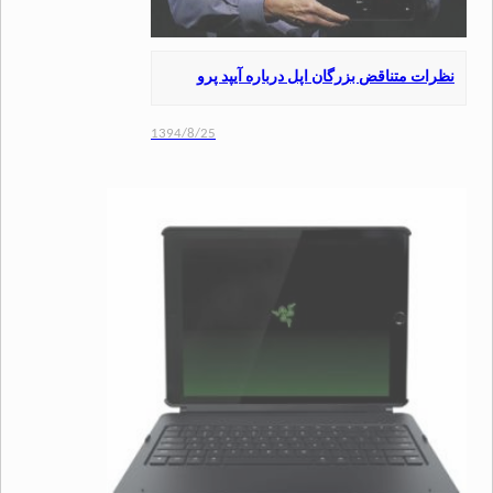
ت متناقض بزرگان اپل درباره آیپد پرو
1394/8/25