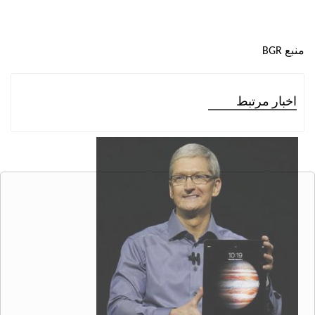
BG
ر مرتبط