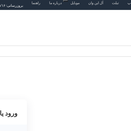
اپ
تبلت
آل این وان
موبایل
درباره ما
راهنما
بروزرسانی: ۱۴۰۵/۵/۱۶
ورود یا