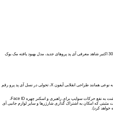
با وجود آن که اپل در ماه سپتامبر چندین محصول جدید معرفی کرد اما این شرکت چیزهای بیشتری در آستین دارد: قرار است فردا سه شنبه 30 اکتبر شاهد معرفی آی پد پروهای جدید، مدل بهبود یافته مک بوک
به نوعی همانند طراحی انقلابی آیفون
X
، تحولی در نسل آی پد پرو رقم
گشت به نفع حرکات سوایپ برای راهبری و اسکنر چهره
Face ID
،
 مثبتی که امکان به اشتراک گذاری شارژرها و سایر لوازم جانبی آی
 خواهد کرد).