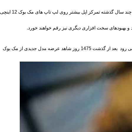
اپل از سال 2015 مک بوک ایر را ارتقا نداده و هواداران این لپ تاپ فوق سبک مشتاقانه منتظر رونمایی از مدل جدید این محصول هستند. طی چند سال گذشته تمرکز اپل بیشتر روی لپ تاپ های مک بوک 12 اینچی
در مقایسه با مک بوک ایر، مک مینی وضعیتی به مراتب بدتر دارد چرا که از سال 2014 رنگ ارتقا را به خود ندیده است.به عبارتی دیگر انتظار می رود بعد از گذشت 1475 روز شاهد عرضه مدل جدیدی از مک بوک