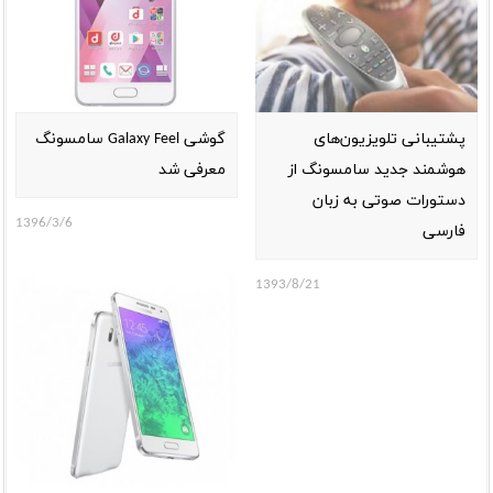
پشتیبانی تلویزیون‏‌های
گوشی Galaxy Feel سامسونگ
هوشمند جدید سامسونگ از
معرفی شد
دستورات صوتی به زبان
1396/3/6
فارسی
1393/8/21