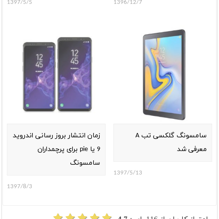
1397/5/5
1396/12/7
سامسونگ گلکسی تب A
زمان انتشار بروز رسانی اندروید
معرفی شد
9 یا pie برای پرچمداران
سامسونگ
1397/5/13
1397/8/3