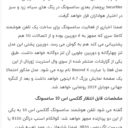
Securities
پرچمدار بعدی سامسونگ در رنگ های سیاه، زرد و سبز
در اختیار هواداران قرار خواهد گرفت.
ضمنا اخباری از فعالیت سامسونگ برای ساخت یک تلفن هوشمند
کاملا سری که مجهز به 6 دوربین بوده و از اتصالات
5G
هم
پشتیبانی می کند هم به گوش می رسد. دوربین پشتی این مدل
لنز چهارگانه و دوربین جلویی آن لنز دوگانه خواهد داشت. طبق
یکی از گزارشات منتشر شده از سوی وال استریت ژورنال از این
مدل فعلا با عبارت
Beyond X
نام برده می شود. مدل مذکور احتمالا
یک صفحه نمایش بزرگ 6.7 اینچی خواهد داشت و بعد از کنگره
جهانی موبایل 2019 رونمایی خواهد شد.
مشخصات قابل انتظار گلکسی اس 10 سامسونگ
گفته می شود تلفن هوشمند سامسونگ گلکسی اس 10 به یکی
از این دو پردازنده مجهز خواهد شد: کوالکام اسنپ دراگن 8150 یا
چیپست اگزینوس 9820. ضمنا شایعاتی در مورد تعبیه شدن