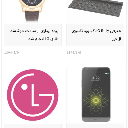
معرفی LG Rolly،کیبورد تاشوی
پرده برداری از ساعت هوشمند
ال‌جی
طلای LG انجام شد
1394/6/9
1394/6/5