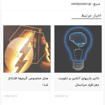
منبع:
nextpowerup
اخبار مرتبط
تاثیر بازیهای آنلاین بر تقویت
هتل مخصوص گیمرها افتتاح
مغز افراد میانسال
شد!
1394/11/5
1394/8/12