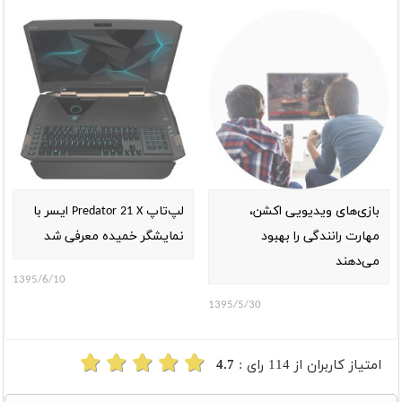
بازی‌های ویدیویی اکشن،
لپ‌تاپ Predator 21 X ایسر با
مهارت رانندگی را بهبود
نمایشگر خمیده معرفی شد
می‌دهند
1395/6/10
1395/5/30
امتیاز کاربران از
114
رای :
4.7