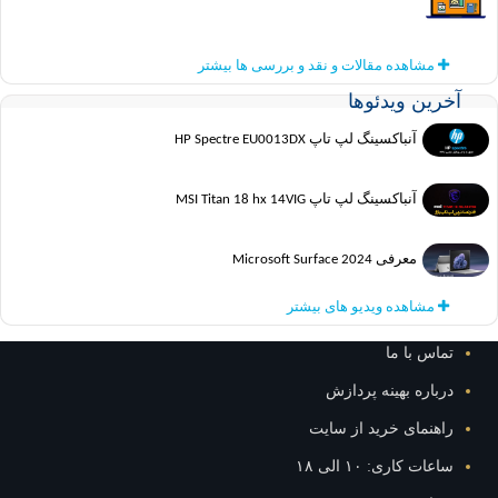
مشاهده مقالات و نقد و بررسی ها بیشتر
ین ویدئوها
آنباکسینگ لپ تاپ HP Spectre EU0013DX
آنباکسینگ لپ تاپ MSI Titan 18 hx 14VIG
معرفی Microsoft Surface 2024
مشاهده ویدیو های بیشتر
س با ما
اره بهینه پردازش
نمای خرید از سایت
ت کاری: ۱۰ الی ۱۸