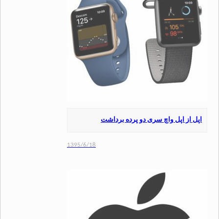
از اپل واچ سری دو پرده برداشت
1395/6/18