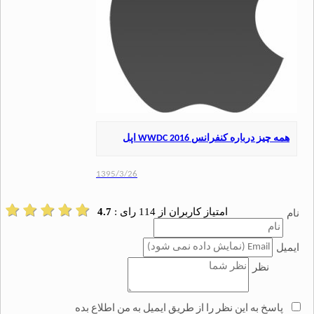
یز درباره کنفرانس WWDC 2016 اپل
1395/3/26
امتیاز کاربران از
114
رای :
4.7
نظر
سخ به این نظر را از طریق ایمیل به من اطلاع بده