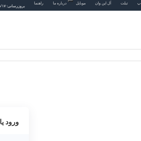
اپ
تبلت
آل این وان
موبایل
درباره ما
راهنما
بروزرسانی: ۱۴۰۵/۵/۱۷
ورود یا